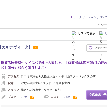
リラクゼーションサロン
果
1/4ペ
リストで表示
｜
a【カルナヴィータ】
UP
ブックマ
脳疲労改善◎ヘッドスパで極上の癒しを。【頭痛/倦怠感/不眠/目の疲
和】気分も和らぐ気持ちよさ♪
アクセス
口コミ高評価★浜松医大近く・半田山スターバックスの前
設備
総数7(半個室4／ベッド1／完全個室2)
スタッフ
総数6人(施術者（リラク）6人)
空席確認・予
ブログ
206件
口コミ
278件
UP
UP