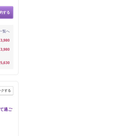
約する
一覧へ
3,980
3,980
5,630
ークする
て過ご