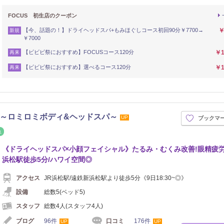
FOCUS 初生店のクーポン
【今、話題の！】ドライヘッドスパ+もみほぐしコース初回90分￥7700→
￥
新規
￥7000
【ビビビ祭におすすめ】FOCUSコース120分
￥1
再来
【ビビビ祭におすすめ】選べるコース120分
￥1
再来
店～ロミロミボディ&ヘッドスパ～
UP
ブックマ
イロ
リフレッシュ
《ドライヘッドスパ×小顔フェイシャル》たるみ・むくみ改善!眼精疲労
浜松駅徒歩5分/ハワイ空間◎
アクセス
JR浜松駅/遠鉄新浜松駅より徒歩5分《9日18:30~◎》
設備
総数5(ベッド5)
スタッフ
総数4人(スタッフ4人)
ブログ
96件
口コミ
176件
UP
UP