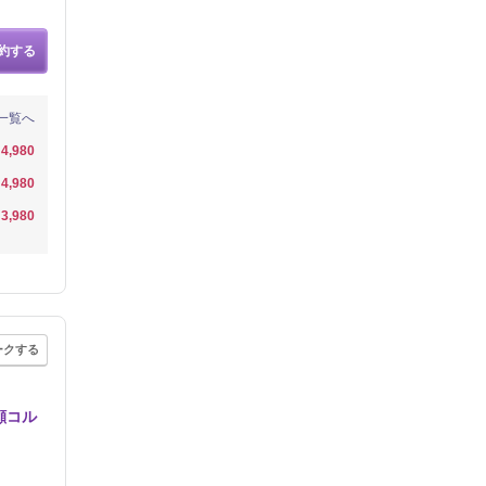
約する
一覧へ
4,980
4,980
3,980
ークする
顔コル