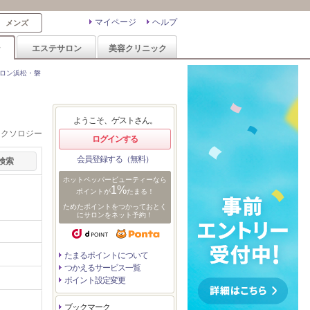
マイページ
ヘルプ
メンズ
ン
エステサロン
美容クリニック
ロン浜松・磐
ようこそ、ゲストさん。
レクソロジー
ログインする
会員登録する（無料）
ホットペッパービューティーなら
1%
ポイントが
たまる！
ためたポイントをつかっておとく
にサロンをネット予約！
たまるポイントについて
つかえるサービス一覧
ポイント設定変更
ブックマーク