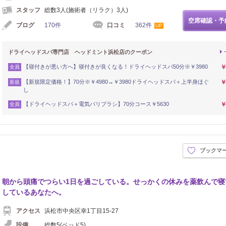
スタッフ
総数3人(施術者（リラク）3人)
空席確認・予
ブログ
170件
口コミ
362件
UP
ドライヘッドスパ専門店 ヘッドミント浜松店のクーポン
【寝付きが悪い方へ】寝付きが良くなる！ドライヘッドスパ50分※￥3980
￥
全員
【新規限定価格！】70分※￥4980→￥3980ドライヘッドスパ＋上半身ほぐ
￥
新規
し
【ドライヘッドスパ＋電気バリブラシ】70分コース￥5630
￥
全員
ブックマ
朝から頭痛でつらい1日を過ごしている。せっかくの休みを薬飲んで寝
しているあなたへ。
アクセス
浜松市中央区幸1丁目15-27
設備
総数5(ベッド5)