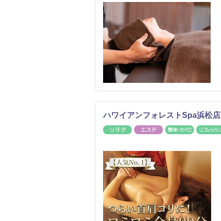
ハワイアンフォレストSpa浜松
リラク
エステ
整体・カ