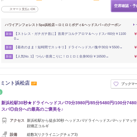
空席確認・予
スマート支払いOK
ハワイアンフォレストSpa浜松店～ロミロミボディ&ヘッドスパ～のクーポン
【ストレス・ガチガチ首に】首肩デコルテアロマ＆ヘッドスパ60分￥1100
￥
新規
0→
【着衣のまま！短時間でスッキリ】ドライヘッドスパ集中30分￥5500→
￥
新規
【人気No. 1】つらい首肩こりに！ロミロミ全身90分￥16500→
￥
新規
ドミント浜松店
UP
ブックマ
イロ
リフレッシュ
新浜松駅30秒★ドライヘッドスパ70分3980円/85分5480円/100分748
スパ◎自分への最高のご褒美を♪
アクセス
新浜松駅から徒歩30秒 ヘッドスパ/ドライヘッドスパ/ヘッドマッサ
顔矯正コルギ
設備
総数3(リクライニングチェア3)