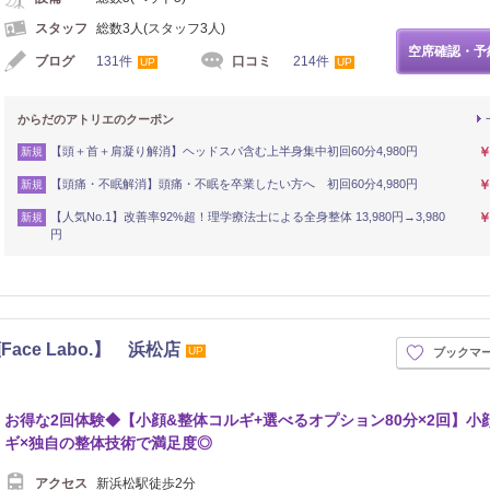
スタッフ
総数3人(スタッフ3人)
空席確認・予
ブログ
131件
口コミ
214件
UP
UP
からだのアトリエのクーポン
【頭＋首＋肩凝り解消】ヘッドスパ含む上半身集中初回60分4,980円
￥
新規
【頭痛・不眠解消】頭痛・不眠を卒業したい方へ 初回60分4,980円
￥
新規
【人気No.1】改善率92%超！理学療法士による全身整体 13,980円→3,980
￥
新規
円
ce Labo.】 浜松店
UP
ブックマ
お得な2回体験◆【小顔&整体コルギ+選べるオプション80分×2回】小
ギ×独自の整体技術で満足度◎
アクセス
新浜松駅徒歩2分