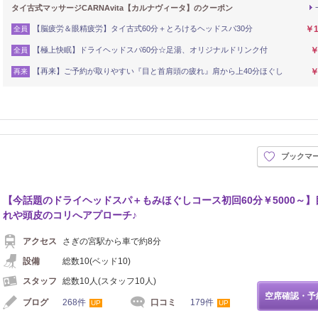
タイ古式マッサージCARNAvita【カルナヴィータ】のクーポン
【脳疲労＆眼精疲労】タイ古式60分＋とろけるヘッドスパ30分
￥1
全員
【極上快眠】ドライヘッドスパ60分☆足湯、オリジナルドリンク付
￥
全員
【再来】ご予約が取りやすい『目と首肩頭の疲れ』肩から上40分ほぐし
￥
再来
ブックマ
イロ
【今話題のドライヘッドスパ＋もみほぐしコース初回60分￥5000～】
れや頭皮のコリへアプローチ♪
アクセス
さぎの宮駅から車で約8分
設備
総数10(ベッド10)
スタッフ
総数10人(スタッフ10人)
空席確認・予
ブログ
268件
口コミ
179件
UP
UP