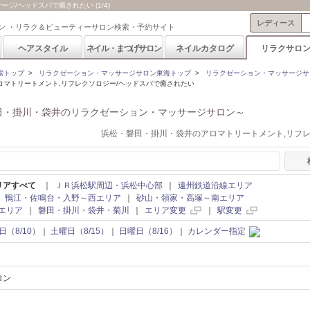
/ヘッドスパで癒されたい (1/4)
レディース
ン ・リラク＆ビューティーサロン検索・予約サイト
ヘアスタイル
ネイル・まつげサロン
ネイルカタログ
リラクサロ
索トップ
>
リラクゼーション・マッサージサロン東海トップ
>
リラクゼーション・マッサージサ
ロマトリートメント,リフレクソロジー/ヘッドスパで癒されたい
田・掛川・袋井のリラクゼーション・マッサージサロン～
浜松・磐田・掛川・袋井のアロマトリートメント,リフ
リアすべて
｜
ＪＲ浜松駅周辺・浜松中心部
｜
遠州鉄道沿線エリア
｜
鴨江・佐鳴台・入野～西エリア
｜
砂山・領家・高塚～南エリア
エリア
｜
磐田・掛川・袋井・菊川
｜
エリア変更
｜
駅変更
日（8/10）
｜
土曜日（8/15）
｜
日曜日（8/16）
｜
カレンダー指定
ロン