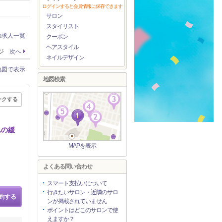
ログインすると会員情報に保存できます
サロン
スタイリスト
の求人一覧
クーポン
ヘアスタイル
ージ
次へ
ネイルデザイン
地図で表示
地図検索
ークする
れの緩
MAPを表示
よくある問い合わせ
スマート支払いについて
行きたいサロン・近隣のサロ
約する
ンが掲載されていません
ポイントはどこのサロンで使
えますか？