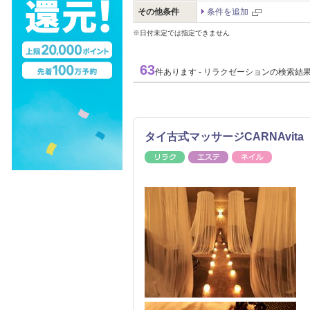
その他条件
条件を追加
※日付未定では指定できません
63
件あります - リラクゼーションの検索結
タイ古式マッサージCARNAvit
リラク
エステ
ネイル