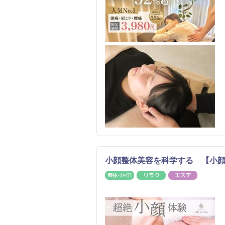
小顔整体美容を科学する 【小顔Fa
整体・カイロ
リラク
エステ