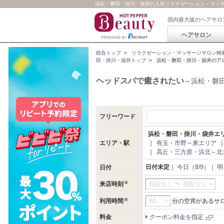
浜松・磐田・掛川・袋井の人気リラクゼーション・マッサージ
国内最大級のヘアサロ
ヘアサロン
総合トップ
>
リラクゼーション・マッサージサロン検
田・掛川・袋井トップ
>
浜松・磐田・掛川・袋井のア
ヘッドスパで癒されたい
～浜松・磐
フリーワード
浜松・磐田・掛川・袋井エ
エリア・駅
｜
有玉・市野～東エリア
｜
高丘・三方原・浜北～北
日付未定
｜
今日（8/9）
｜
明
日付
来店時刻
指定なし
〜
指定なし
利用時間
分の空席があるサ
料金
クーポン料金を指定