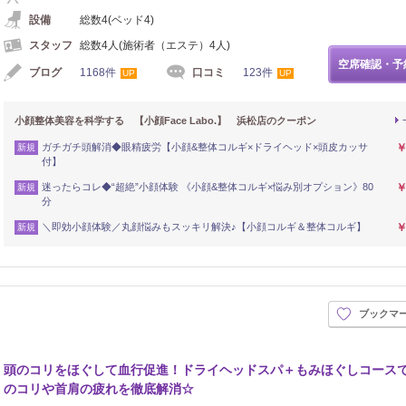
設備
総数4(ベッド4)
スタッフ
総数4人(施術者（エステ）4人)
空席確認・予
ブログ
1168件
口コミ
123件
UP
UP
小顔整体美容を科学する 【小顔Face Labo.】 浜松店のクーポン
ガチガチ頭解消◆眼精疲労【小顔&整体コルギ×ドライヘッド×頭皮カッサ
￥
新規
付】
迷ったらコレ◆“超絶”小顔体験 《小顔&整体コルギ×悩み別オプション》80
￥
新規
分
＼即効小顔体験／丸顔悩みもスッキリ解決♪【小顔コルギ＆整体コルギ】
￥
新規
ブックマ
頭のコリをほぐして血行促進！ドライヘッドスパ＋もみほぐしコース
のコリや首肩の疲れを徹底解消☆