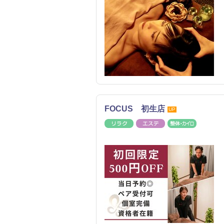
FOCUS 初生店
UP
リラク
エステ
整体・カ