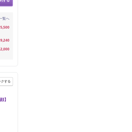
約する
一覧へ
5,500
9,240
2,000
ークする
小顔】