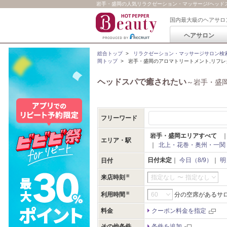
岩手・盛岡の人気リラクゼーション・マッサージ/ヘッドスパ
国内最大級のヘアサロ
ヘアサロン
総合トップ
>
リラクゼーション・マッサージサロン検
岡トップ
>
岩手・盛岡のアロマトリートメント,リフレ
ヘッドスパで癒されたい
～岩手・盛
フリーワード
岩手・盛岡エリアすべて
エリア・駅
｜
北上・花巻・奥州・一関
日付未定
｜
今日（8/9）
｜
明
日付
来店時刻
指定なし
〜
指定なし
利用時間
分の空席があるサ
料金
クーポン料金を指定
その他条件
条件を追加