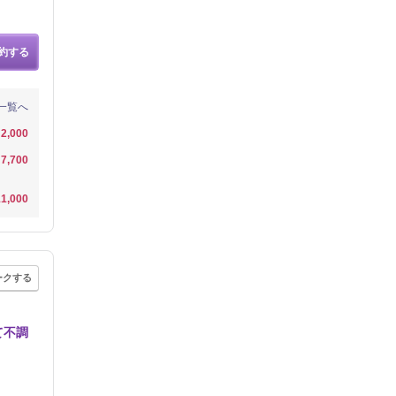
約する
一覧へ
2,000
7,700
1,000
ークする
て不調