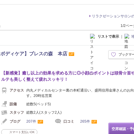
リラクゼーションサロン
果
1/2ペ
リストで表示
｜
・ボディケア】ブレスの森 本店
UP
ブックマ
【新感覚】癒し以上の効果を求める方に◎小顔のポイントは頭骨☆首
ルテも美しく整えて疲れスッキリ！
アクセス
内丸メディカルセンター裏の本町通沿い、盛岡信用金庫さんのお向
す。20時迄営業
設備
総数5(ベッド5)
スタッフ
総数2人(スタッフ2人)
ブログ
207件
口コミ
265件
UP
UP
空席確認・予
スマート支払いOK