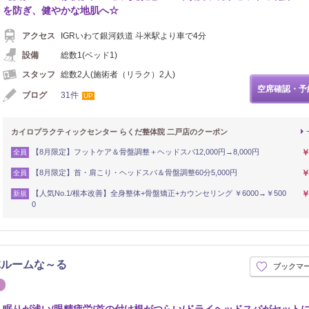
を防ぎ、健やかな地肌へ☆
アクセス
IGRいわて銀河鉄道 斗米駅より車で4分
設備
総数1(ベッド1)
スタッフ
総数2人(施術者（リラク）2人)
空席確認・予
ブログ
31件
UP
カイロプラクティックセンター らくだ整体院 二戸店のクーポン
【8月限定】フットケア＆骨盤調整＋ヘッドスパ12,000円→8,000円
￥
全員
【8月限定】首・肩こり・ヘッドスパ＆骨盤調整60分5,000円
￥
全員
【人気No.1/根本改善】全身整体+骨盤矯正+カウンセリング ￥6000→￥500
￥
新規
0
体ルームな～る
ブックマ
シュ
エステ
眠りが浅い/眼精疲労/首の付け根がつらい/ドライヘッドスパがセット