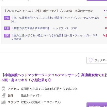
【プレミアムヘッドスパ・小顔・ボディケア】ブレスの森 本店のクーポン
【肩こり/眼精疲労/ヘッドスパ以上の満足度】ヘッドブレス～デコルテ 110
￥
全員
00→
【基本の頭皮環境＆頭骨調整◎】 ヘッドブレス 5500
￥
全員
【重力に勝つ!ほうれい線しわ・たるみ改善】頭～肩＋フェイスブレスVIP
￥2
新規
￥30800
ブックマ
【神泡炭酸ヘッドマッサージ＋デコルテマッサージ】高濃度炭酸で血
＆頭・肩スッキリ！小顔効果も◎
アクセス
盛岡駅から車で10分/仙北町駅から徒歩10分
設備
総数3(ベッド3)
スタッフ
総数2人(施術者（エステ）2人)