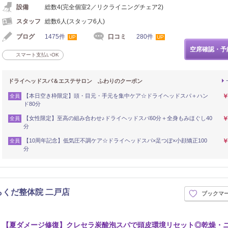
設備
総数4(完全個室2／リクライニングチェア2)
スタッフ
総数6人(スタッフ6人)
ブログ
1475件
口コミ
280件
UP
UP
空席確認・予
スマート支払いOK
ドライヘッドスパ＆エステサロン ふわりのクーポン
【本日空き枠限定】頭・目元・手元を集中ケア☆ドライヘッドスパ＋ハン
￥
全員
ド80分
【女性限定】至高の組み合わせ♪ドライヘッドスパ60分＋全身もみほぐし40
￥
全員
分
【10周年記念】低気圧不調ケア☆ドライヘッドスパ×足つぼ×小顔矯正100
￥
全員
分
らくだ整体院 二戸店
ブックマ
【夏ダメージ修復】クレセラ炭酸泡スパで頭皮環境リセット◎乾燥・