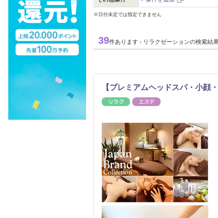
※日付未定では指定できません
39
件あります - リラクゼーションの検索結
【プレミアムヘッドスパ・小顔
リラク
エステ