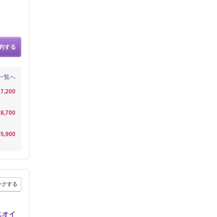
約する
一覧へ
7,200
8,700
5,900
ークする
ニオイ