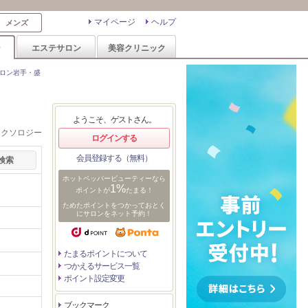
マイページ
ヘルプ
メンズ
ン
エステサロン
美容クリニック
ロン岩手・盛
ようこそ、ゲストさん。
レクソロジー
ログインする
会員登録する（無料）
ホットペッパービューティーなら
1%
ポイントが
たまる！
ためたポイントをつかっておとく
にサロンをネット予約！
たまるポイントについて
つかえるサービス一覧
ポイント設定変更
ブックマーク