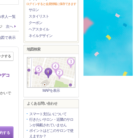
ログインすると会員情報に保存できます
サロン
スタイリスト
の求人一覧
クーポン
ージ
次へ
ヘアスタイル
ネイルデザイン
地図で表示
地図検索
ークする
やデコ
MAPを表示
かいで
よくある問い合わせ
スマート支払いについて
行きたいサロン・近隣のサロ
ンが掲載されていません
ポイントはどこのサロンで使
約する
えますか？