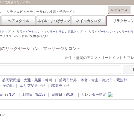
で癒されたい (1/2)
レディース
ン ・リラク＆ビューティーサロン検索・予約サイト
ヘアスタイル
ネイル・まつげサロン
ネイルカタログ
リラクサロ
索トップ
>
リラクゼーション・マッサージサロン東北トップ
>
リラクゼーション・マッサージサ
クソロジー/ヘッドスパで癒されたい
岡のリラクゼーション・マッサージサロン～
岩手・盛岡のアロマトリートメント,リフ
｜
盛岡駅周辺・大通・菜園・肴町
｜
盛岡市郊外・本宮・青山・滝沢市・紫波郡
・その他
｜
エリア変更
｜
駅変更
日（8/10）
｜
土曜日（8/15）
｜
日曜日（8/16）
｜
カレンダー指定
ロン