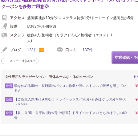
クーポンを多数ご用意◎
アクセス
盛岡駅徒歩10分/クロステラス徒歩1分/ドーミーイン盛岡徒歩5分
設備
総数3(完全個室3)
スタッフ
総数4人(施術者（リラク）3人／施術者（エステ）1
人)
ブログ
128件
口コミ
137件
UP
空席確認・予
スマート支払いOK
女性専用リラクゼーション 整体ルームな～るのクーポン
脳を休める80分・長時間のパソコン作業や強いストレスで限界を感じてい
￥
全員
る方
【ご新規人気No.1★80分】ドライヘッドスパ20分+もみほぐし60分￥6400
￥
新規
→￥5800
【首こり/肩こり/目の疲れ/背中/頭重】ドライヘッドスパともみほぐしの60
￥
全員
分