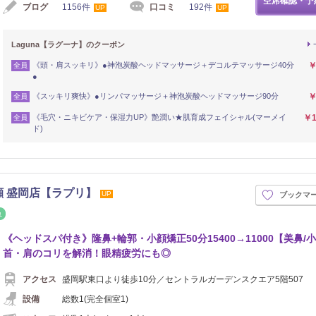
空席確認・予
ブログ
1156件
口コミ
192件
UP
UP
Laguna【ラグーナ】のクーポン
《頭・肩スッキリ》●神泡炭酸ヘッドマッサージ＋デコルテマッサージ40分
￥
全員
●
《スッキリ爽快》●リンパマッサージ＋神泡炭酸ヘッドマッサージ90分
￥
全員
《毛穴・ニキビケア・保湿力UP》艶潤い★肌育成フェイシャル(マーメイ
￥1
全員
ド)
小顔 盛岡店【ラプリ】
UP
ブックマ
イロ
リフレッシュ
《ヘッドスパ付き》隆鼻+輪郭・小顔矯正50分15400→11000【美鼻/
首・肩のコリを解消！眼精疲労にも◎
アクセス
盛岡駅東口より徒歩10分／セントラルガーデンスクエア5階507
設備
総数1(完全個室1)