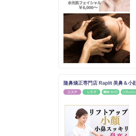
隆鼻矯正専門店 Raplit 美鼻＆
エステ
リラク
整体・カ