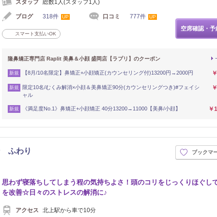
スタッフ
総数1人(スタッフ1人)
ブログ
318件
口コミ
777件
UP
UP
空席確認・予
スマート支払いOK
隆鼻矯正専門店 Raplit 美鼻＆小顔 盛岡店【ラプリ】のクーポン
【8月/10名限定】鼻矯正+小顔矯正(カウンセリング付)13200円→2000円
￥
新規
限定10名/むくみ解消×小顔＆美鼻矯正90分(カウンセリングつき)#フェイシ
￥
新規
ャル
《満足度No.1》鼻矯正+小顔矯正 40分13200→11000【美鼻/小顔】
￥1
新規
ン ふわり
ブックマ
思わず寝落ちしてしまう程の気持ちよさ！頭のコリをじっくりほぐし
を改善☆日々のストレスの解消に♪
アクセス
北上駅から車で10分