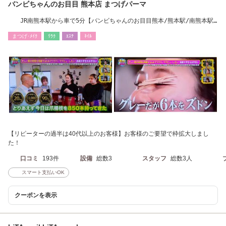
バンビちゃんのお目目 熊本店 まつげパーマ
JR南熊本駅から車で5分【バンビちゃんのお目目熊本/熊本駅/南熊本駅/
田迎】
まつげ･ﾒｲｸ
ﾘﾗｸ
ｴｽﾃ
ﾈｲﾙ
【リピーターの過半は40代以上のお客様】お客様のご要望で枠拡大しまし
た！
口コミ
193件
設備
総数3
スタッフ
総数3人
スマート支払いOK
クーポンを表示