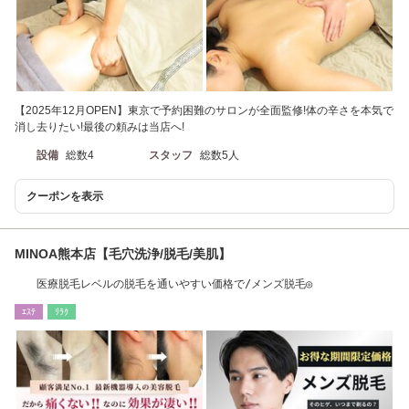
【2025年12月OPEN】東京で予約困難のサロンが全面監修!体の辛さを本気で
消し去りたい!最後の頼みは当店へ!
設備
総数4
スタッフ
総数5人
クーポンを表示
MINOA熊本店【毛穴洗浄/脱毛/美肌】
医療脱毛レベルの脱毛を通いやすい価格で/メンズ脱毛◎
ｴｽﾃ
ﾘﾗｸ