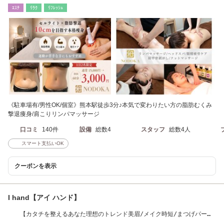
ｴｽﾃ
ﾘﾗｸ
ﾘﾌﾚｯｼｭ
《駐車場有/男性OK/個室》熊本駅徒歩3分♪本気で変わりたい方の脂肪むくみ
撃退痩身/肩こりリンパマッサージ
口コミ
140件
設備
総数4
スタッフ
総数4人
スマート支払いOK
クーポンを表示
I hand【アイ ハンド】
【カタチを整えるあなた理想のトレンド美眉/メイク時短/まつげパー
マ】リピ様続出中！