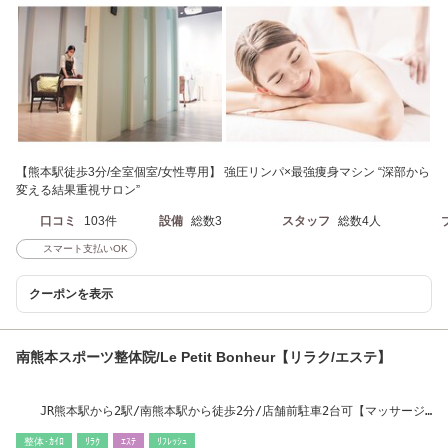
【熊本駅徒歩3分/全室個室/女性専用】 強圧リンパ×最強痩身マシン “深部から
変える結果重視サロン”
口コミ
103件
設備
総数3
スタッフ
総数4人
スマート支払いOK
クーポンを表示
南熊本スポーツ整体院/Le Petit Bonheur【リラク/エステ】
JR熊本駅から2駅/南熊本駅から徒歩2分/店舗前駐車2台可【マッサージ/
もみほぐし】
整体･ｶｲﾛ
ﾘﾗｸ
ｴｽﾃ
ﾘﾌﾚｯｼｭ