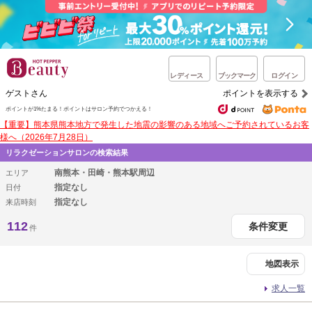
レディース
ブックマーク
ログイン
ゲストさん
ポイントを表示する
ポイントが1%たまる！
ポイントはサロン予約でつかえる！
【重要】熊本県熊本地方で発生した地震の影響のある地域へご予約されているお客
様へ（2026年7月28日）
リラクゼーションサロンの検索結果
南熊本・田崎・熊本駅周辺
エリア
指定なし
日付
指定なし
来店時刻
112
条件変更
件
地図表示
求人一覧