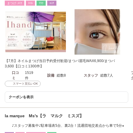
まつげ･ﾒｲｸ
ﾈｲﾙ
ﾘﾗｸ
ｴｽﾃ
【7月】ネイルまつげ当日予約受付歓迎/まつパ眉毛WAX6,900/まつパ
3,600【口コミ1300件】
口コ
1519
設備
総数8
スタッフ
総数7人
ミ
件
スマート支払いOK
クーポンを表示
la marque Ms's【ラ マルク ミスズ】
♪スタッフ募集中♪駐車場表5台、裏2台！流通団地交差点から車で5分★