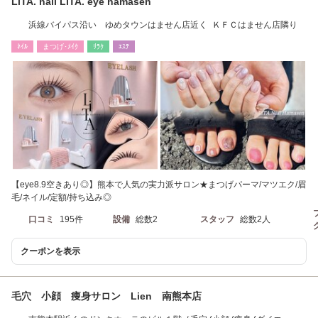
LiTA. nail LiTA. eye hamasen
浜線バイパス沿い ゆめタウンはません店近く ＫＦＣはません店隣り
ﾈｲﾙ
まつげ･ﾒｲｸ
ﾘﾗｸ
ｴｽﾃ
【eye8.9空きあり◎】熊本で人気の実力派サロン★まつげパーマ/マツエク/眉
毛/ネイル/定額/持ち込み◎
口コミ
195件
設備
総数2
スタッフ
総数2人
クーポンを表示
毛穴 小顔 痩身サロン Lien 南熊本店