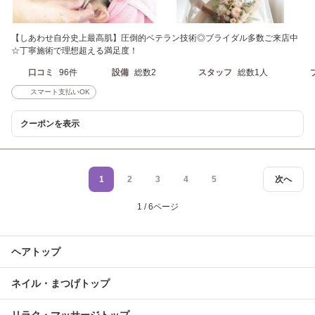
【しあわせ自分史上最高肌】圧倒的ベテラン技術◎ブライダル多数ご来店中
☆丁寧施術で理想超える満足度！
口コミ
96件
設備
総数2
スタッフ
総数1人
スマート支払いOK
クーポンを表示
1
2
3
4
5
次へ
1 / 6ページ
ヘアトップ
ネイル・まつげトップ