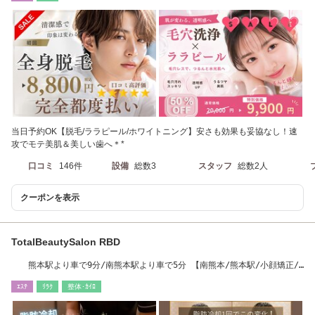
当日予約OK【脱毛/ララピール/ホワイトニング】安さも効果も妥協なし！速
攻でモテ美肌＆美しい歯へ＊*
口コミ
146件
設備
総数3
スタッフ
総数2人
クーポンを表示
TotalBeautySalon RBD
熊本駅より車で9分/南熊本駅より車で5分 【南熊本/熊本駅/小顔矯正/
脂肪冷却/痩身】
ｴｽﾃ
ﾘﾗｸ
整体･ｶｲﾛ