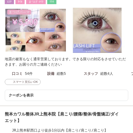
ｴｽﾃ
ﾈｲﾙ
まつげ･ﾒｲｸ
ﾘﾗｸ
地震の被害もなく通常営業しております。できる限りの対応をさせていただ
きます、お困りの方ご連絡ください
口コミ
54件
設備
総数5
スタッフ
総数4人
スマート支払いOK
クーポンを表示
熊本カワル整体JR上熊本院【肩こり/腰痛/整体/骨盤矯正/ダイ
エット】
JR上熊本駅西口より徒歩1分以内【肩こり/肩こり/肩こり】