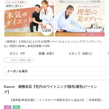
《南熊本》2,000人以上の方を指導!パーソナルトレーニングでリバウンドし
ない理想の身体に★初回体験￥500
口コミ
8件
設備
総数2
スタッフ
総数3人
スマート支払いOK
クーポンを表示
Kanon 南熊本店【毛穴/ホワイトニング/脱毛/眉毛/ピーリン
グ】
【無料駐車場完備】〇ドンキホーテ南熊本店から徒歩3分 〇辛島町駅か
ら車で4分
ｴｽﾃ
ﾘﾗｸ