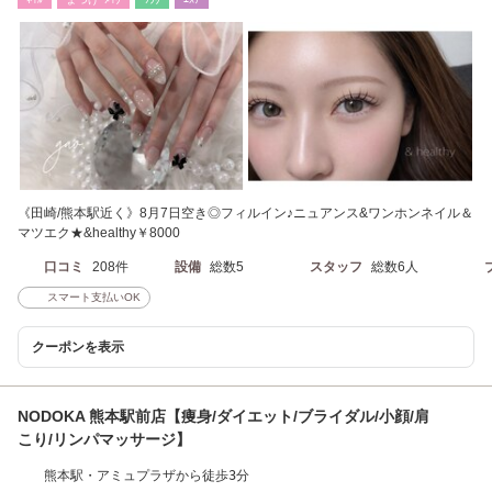
《田崎/熊本駅近く》8月7日空き◎フィルイン♪ニュアンス&ワンホンネイル＆
マツエク★&healthy￥8000
口コミ
208件
設備
総数5
スタッフ
総数6人
スマート支払いOK
クーポンを表示
NODOKA 熊本駅前店【痩身/ダイエット/ブライダル/小顔/肩
こり/リンパマッサージ】
熊本駅・アミュプラザから徒歩3分