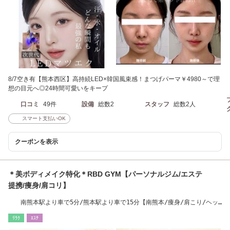
8/7空き有【熊本西区】高持続LED×韓国風束感！まつげパーマ￥4980～で理
想の目元へ◎24時間可愛いをキープ
口コミ
49件
設備
総数2
スタッフ
総数2人
スマート支払いOK
クーポンを表示
＊美ボディメイク特化＊RBD GYM【パーソナルジム/エステ
提携/痩身/肩コリ】
南熊本駅より車で5分/熊本駅より車で15分【南熊本/痩身/肩こり/ヘッ
ドスパ】
ﾘﾗｸ
ｴｽﾃ