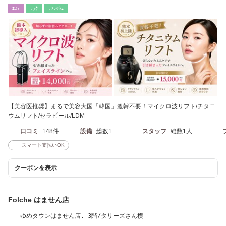
ケアをエステで
ｴｽﾃ
ﾘﾗｸ
ﾘﾌﾚｯｼｭ
【美容医推奨】まるで美容大国「韓国」渡韓不要！マイクロ波リフト/チタニ
ウムリフト/セラピール/LDM
口コミ
148件
設備
総数1
スタッフ
総数1人
スマート支払いOK
クーポンを表示
Folche はません店
ゆめタウンはません店. 3階/タリーズさん横