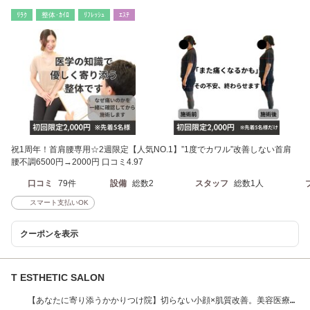
ﾘﾗｸ
整体･ｶｲﾛ
ﾘﾌﾚｯｼｭ
ｴｽﾃ
祝1周年！首肩腰専用☆2週限定【人気NO.1】”1度でカワル”改善しない首肩
腰不調6500円→2000円 口コミ4.97
口コミ
79件
設備
総数2
スタッフ
総数1人
スマート支払いOK
クーポンを表示
T ESTHETIC SALON
【あなたに寄り添うかかりつけ院】切らない小顔×肌質改善。美容医療級