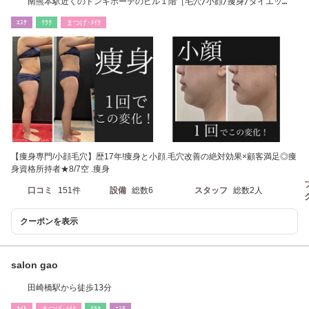
南熊本駅近くのドンキホーテのビル１階［毛穴/小顔/痩身/ダイエッ
ト］
ｴｽﾃ
ﾘﾗｸ
まつげ･ﾒｲｸ
【痩身専門/小顔毛穴】歴17年!痩身と小顔.毛穴改善の絶対効果×顧客満足◎痩
身資格所持者★8/7空 .痩身
口コミ
151件
設備
総数6
スタッフ
総数2人
クーポンを表示
salon gao
田崎橋駅から徒歩13分
ﾈｲﾙ
まつげ･ﾒｲｸ
ﾘﾗｸ
ｴｽﾃ