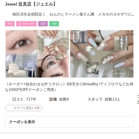
Jewel 近見店【ジュエル】
南区済生会病院近く おんのじラーメン屋さん隣 メガネのヨネザワビ
ル１階
ﾈｲﾙ
まつげ･ﾒｲｸ
ｴｽﾃ
ﾘﾗｸ
《オーダー×似合わせも叶うサロン》8/6空き◎&healthy /アイブロウなどお得
な1000円OFFクーポンご用意♪
口コミ
717件
設備
総数8
スタッフ
総数13人
スマート支払いOK
クーポンを表示