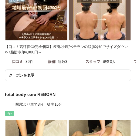
【口コミ高評価◎/完全個室】痩身/小顔/ベテランの脂肪冷却でサイズダウン
を♪脂肪冷却4,000円～
口コミ
39件
設備
総数3
スタッフ
総数3人
クーポンを表示
total body care REBORN
川尻駅より車で3分、徒歩16分
ﾘﾗｸ