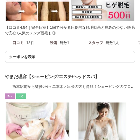
【口コミ4.94｜完全個室】1回で分かる圧倒的な脱毛効果と痛みの少ない脱毛
で安心♪人気のメンズ脱毛も◎
口コミ
18件
設備
総数1
スタッフ
総数1人
クーポンを表示
やまだ理容【シェービング/エステ/ヘッドスパ】
熊本駅前から徒歩5分＜二本木＞出張の方も是非！シェービングのプロ在
籍です！
ｴｽﾃ
ﾘﾗｸ