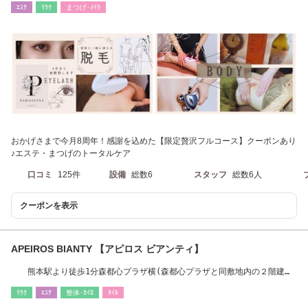
ｴｽﾃ
ﾘﾗｸ
まつげ･ﾒｲｸ
おかげさまで今月8周年！感謝を込めた【限定贅沢フルコース】クーポンあり
♪エステ・まつげのトータルケア
口コミ
125件
設備
総数6
スタッフ
総数6人
クーポンを表示
APEIROS BIANTY 【アピロス ビアンティ】
熊本駅より徒歩1分森都心プラザ横(森都心プラザと同敷地内の２階建て
の建物の１階）
ﾘﾗｸ
ｴｽﾃ
整体･ｶｲﾛ
ﾈｲﾙ