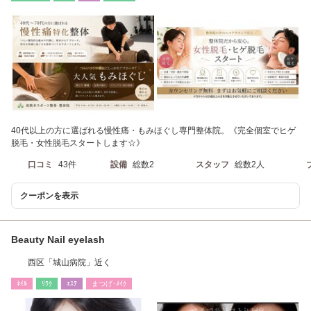
40代以上の方に選ばれる慢性痛・もみほぐし専門整体院。《完全個室でヒゲ
脱毛・女性脱毛スタートします☆》
口コミ
43件
設備
総数2
スタッフ
総数2人
クーポンを表示
Beauty Nail eyelash
西区「城山病院」近く
ﾈｲﾙ
ﾘﾗｸ
ｴｽﾃ
まつげ･ﾒｲｸ