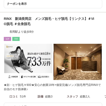
クーポンを表示
RINX 新潟長岡店 メンズ脱毛・ヒゲ脱毛【リンクス】＃VI
O脱毛 ＃全身脱毛
長岡駅より徒歩8分
ｴｽﾃ
ﾘﾗｸ
★顔・ヒゲ脱毛￥900★安心の創業18年×個室完備/メンズ脱毛専門店RINXで
自信のモテ肌体験♪
口コミ
51件
設備
総数3
スタッフ
総数2人