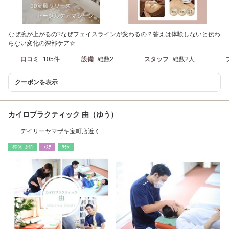
なぜ腕が上がるの?なぜフェイスラインが変わるの？答えは体験しないと伝わ
らない変化の深部ケア☆
口コミ
105件
設備
総数2
スタッフ
総数2人
クーポンを表示
カイロプラクティック 由（ゆう）
デイリーヤマザキ宝町店近く
整体･ｶｲﾛ
ｴｽﾃ
ﾘﾗｸ