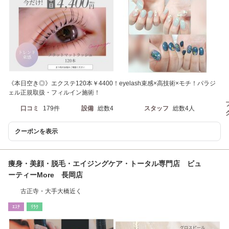
《本日空き◎》エクステ120本￥4400！eyelash束感×高技術×モチ！パラジ
ェル正規取扱・フィルイン施術！
口コミ
179件
設備
総数4
スタッフ
総数4人
クーポンを表示
痩身・美顔・脱毛・エイジングケア・トータル専門店 ビュ
ーティーMore 長岡店
古正寺・大手大橋近く
ｴｽﾃ
ﾘﾗｸ