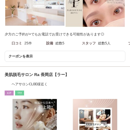
夕方のご予約が×でもお電話でお受けできる可能性があります◎
口コミ
25件
設備
総数5
スタッフ
総数5人
クーポンを表示
美肌脱毛サロン Ra 長岡店【ラー】
ヘアサロンCLOE様近く
ｴｽﾃ
ﾘﾗｸ