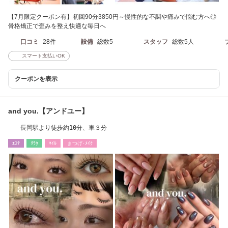
【7月限定クーポン有】初回90分3850円～慢性的な不調や痛みで悩む方へ◎
骨格矯正で歪みを整え快適な毎日へ
口コミ
28件
設備
総数5
スタッフ
総数5人
スマート支払いOK
クーポンを表示
and you.【アンドユー】
長岡駅より徒歩約10分、車３分
ｴｽﾃ
ﾘﾗｸ
ﾈｲﾙ
まつげ･ﾒｲｸ