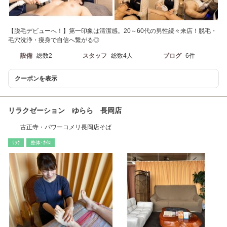
【脱毛デビューへ！】第一印象は清潔感。20～60代の男性続々来店！脱毛・
毛穴洗浄・痩身で自信へ繋がる◎
設備
総数2
スタッフ
総数4人
ブログ
6件
クーポンを表示
リラクゼーション ゆらら 長岡店
古正寺・パワーコメリ長岡店そば
ﾘﾗｸ
整体･ｶｲﾛ