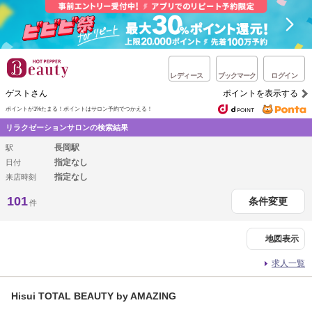
レディース
ブックマーク
ログイン
ゲストさん
ポイントを表示する
ポイントが1%たまる！
ポイントはサロン予約でつかえる！
リラクゼーションサロンの検索結果
長岡駅
駅
指定なし
日付
指定なし
来店時刻
101
条件変更
件
地図表示
求人一覧
Hisui TOTAL BEAUTY by AMAZING