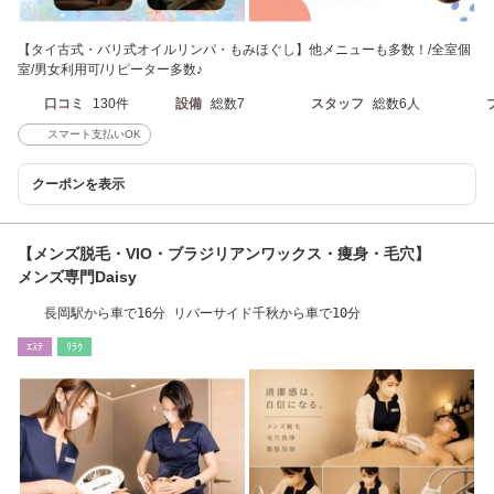
【タイ古式・バリ式オイルリンパ・もみほぐし】他メニューも多数！/全室個
室/男女利用可/リピーター多数♪
口コミ
130件
設備
総数7
スタッフ
総数6人
スマート支払いOK
クーポンを表示
【メンズ脱毛・VIO・ブラジリアンワックス・痩身・毛穴】
メンズ専門Daisy
長岡駅から車で16分 リバーサイド千秋から車で10分
ｴｽﾃ
ﾘﾗｸ