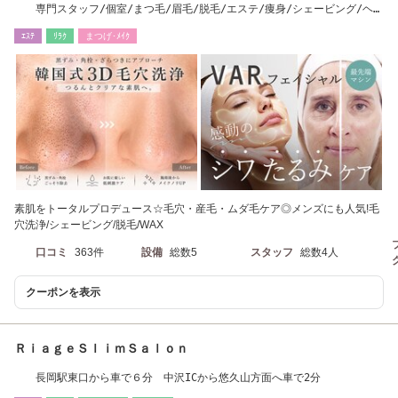
専門スタッフ/個室/まつ毛/眉毛/脱毛/エステ/痩身/シェービング/ヘッ
ドスパ/メンズ
ｴｽﾃ
ﾘﾗｸ
まつげ･ﾒｲｸ
素肌をトータルプロデュース☆毛穴・産毛・ムダ毛ケア◎メンズにも人気!毛
穴洗浄/シェービング/脱毛/WAX
口コミ
363件
設備
総数5
スタッフ
総数4人
クーポンを表示
ＲｉａｇｅＳｌｉｍＳａｌｏｎ
長岡駅東口から車で６分 中沢ICから悠久山方面へ車で2分