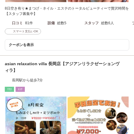
8日空き有り★まつげ・ネイル・エステのトータルビューティーで贅沢時間を
【スタッフ募集中】
口コミ
81件
設備
総数5
スタッフ
総数6人
スマート支払いOK
クーポンを表示
asian relaxation villa 長岡店【アジアンリラクゼーションヴ
ィラ】
長岡駅から徒歩7分
ﾘﾗｸ
ｴｽﾃ