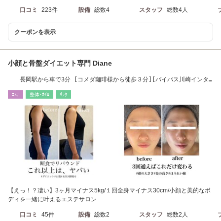
口コミ
223件
設備
総数4
スタッフ
総数4人
クーポンを表示
小顔と骨盤ダイエット専門 Diane
長岡駅から車で3分 [コメダ珈琲様から徒歩３分][バイパス川崎インタ
ーから車で8分]
ｴｽﾃ
整体･ｶｲﾛ
ﾘﾗｸ
【えっ！？凄い】3ヶ月マイナス5kg/１回全身マイナス30cm/小顔と美的なボ
ディを一緒に叶えるエステサロン
口コミ
45件
設備
総数2
スタッフ
総数2人