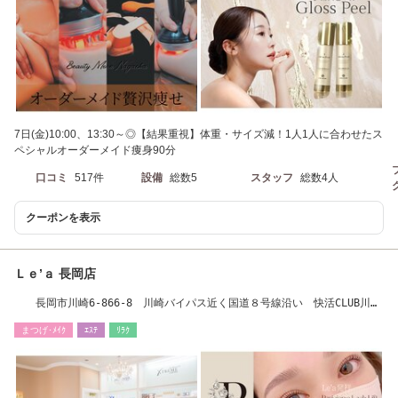
7日(金)10:00、13:30～◎【結果重視】体重・サイズ減！1人1人に合わせたス
ペシャルオーダーメイド痩身90分
口コミ
517件
設備
総数5
スタッフ
総数4人
クーポンを表示
Ｌｅ’ａ 長岡店
長岡市川崎6-866-8 川崎バイパス近く国道８号線沿い 快活CLUB川崎
店様隣
まつげ･ﾒｲｸ
ｴｽﾃ
ﾘﾗｸ