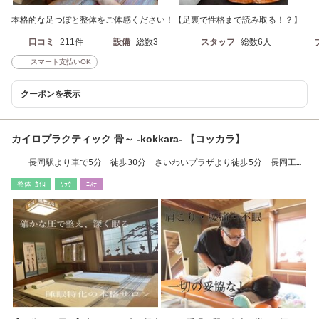
本格的な足つぼと整体をご体感ください！【足裏で性格まで読み取る！？】
口コミ
211件
設備
総数3
スタッフ
総数6人
スマート支払いOK
クーポンを表示
カイロプラクティック 骨～ -kokkara- 【コッカラ】
長岡駅より車で5分 徒歩30分 さいわいプラザより徒歩5分 長岡工業
高校裏手
整体･ｶｲﾛ
ﾘﾗｸ
ｴｽﾃ