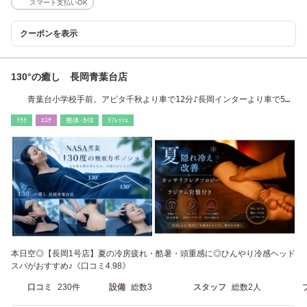
スマート支払いOK
クーポンを表示
130°の癒し 長岡青葉台店
青葉台小学校手前。アピタ千秋より車で12分♪長岡インターより車で5分
♪
ﾘﾗｸ
ｴｽﾃ
整体･ｶｲﾛ
ﾘﾌﾚｯｼｭ
本日空◎【長岡1号店】夏の冷房疲れ・酷暑・頭重感に◎ひんやり冷感ヘッド
スパがおすすめ♪《口コミ4.98》
口コミ
230件
設備
総数3
スタッフ
総数2人