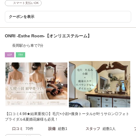
スマート支払いOK
クーポンを表示
ONRI -Esthe Room-【オンリエステルーム】
長岡駅から車で7分
ｴｽﾃ
ﾘﾗｸ
【口コミ4.98★結果重視◎】毛穴×小顔×痩身トータルが叶うサロン◎フォト
ブライダル&夏婚花嫁様も必見！
口コミ
70件
設備
総数1
スタッフ
総数1人