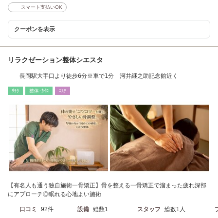
スマート支払いOK
クーポンを表示
リラクゼーション整体シエスタ
長岡駅大手口より徒歩6分※車で1分 河井継之助記念館近く
ﾘﾗｸ
整体･ｶｲﾛ
ｴｽﾃ
【有名人も通う独自施術一骨矯正】骨を整える一骨矯正で溜まった疲れ深部
にアプローチ◎眠れる心地よい施術
口コミ
92件
設備
総数1
スタッフ
総数1人