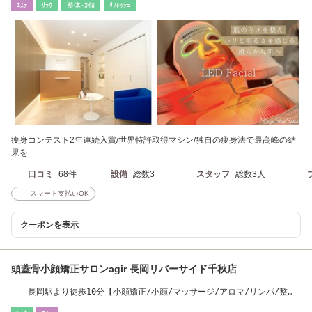
ｴｽﾃ
ﾘﾗｸ
整体･ｶｲﾛ
ﾘﾌﾚｯｼｭ
痩身コンテスト2年連続入賞/世界特許取得マシン/独自の痩身法で最高峰の結
果を
口コミ
68件
設備
総数3
スタッフ
総数3人
スマート支払いOK
クーポンを表示
頭蓋骨小顔矯正サロンagir 長岡リバーサイド千秋店
長岡駅より徒歩10分【小顔矯正/小顔/マッサージ/アロマ/リンパ/整
体】