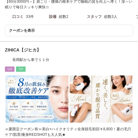
【60分3000円～】肩こり・腰痛の根本ケアで睡眠の質を向上へ導く！深～い
眠りで毎日スッキリ爽快☆
口コミ
33件
設備
総数2
スタッフ
総数3人
クーポンを表示
ZIHICA【ジヒカ】
長岡駅から車で１１分
ｴｽﾃ
ﾘﾗｸ
≪夏限定クーポン有≫美白×ハイクオリティ全身脱毛初回￥8,800！夏の毛穴
ケア/肌育/痩身REDSHOTも大人気★