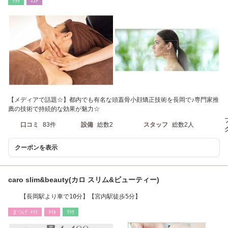
ﾘﾗｸ
ｴｽﾃ
【メディアで話題☆】都内でも有名な頭蓋骨小顔矯正技術を長岡で♪専門家推
薦の技術で持続的な効果が魅力☆
口コミ
83件
設備
総数2
スタッフ
総数2人
クーポンを表示
caro slim&beauty(カロ スリム&ビューティー)
【長岡駅より車で10分】【宮内駅徒歩5分】
まつげ･ﾒｲｸ
ﾈｲﾙ
ﾘﾗｸ