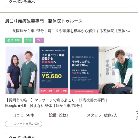
クーポンを表示
肩こり頭痛改善専門 整体院トゥルース
長岡駅から車で5分｜肩こりや頭痛を根本から解決する整体院【整体/肩
こり/頭痛】
整体･ｶｲﾛ
ﾘﾗｸ
ｴｽﾃ
【長岡市で唯一】マッサージで戻る肩こり・頭痛改善の専門｜
Google★4.9・揉まない整体【駅から車で5分】
口コミ
56件
設備
総数1
スタッフ
総数2人
スマート支払いOK
クーポンを表示