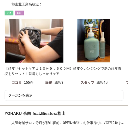
郡山北工業高校近く
ﾘﾗｸ
ｴｽﾃ
【頭皮リセットケア１１０分９，５００円】頭皮クレンジングで夏の頭皮環
境をリセット！首肩もしっかりケア
口コミ
155件
設備
総数3
スタッフ
総数4人
クーポンを表示
YOHAKU-余白-feat.Biestora郡山
人気老舗サロン分店が郡山駅前にOPEN♪出張．お仕事帰りに/深夜2時ま
で営業/完全個室