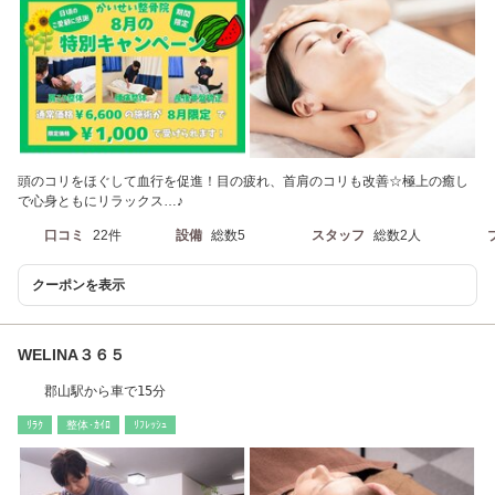
頭のコリをほぐして血行を促進！目の疲れ、首肩のコリも改善☆極上の癒し
で心身ともにリラックス…♪
口コミ
22件
設備
総数5
スタッフ
総数2人
クーポンを表示
WELINA３６５
郡山駅から車で15分
ﾘﾗｸ
整体･ｶｲﾛ
ﾘﾌﾚｯｼｭ