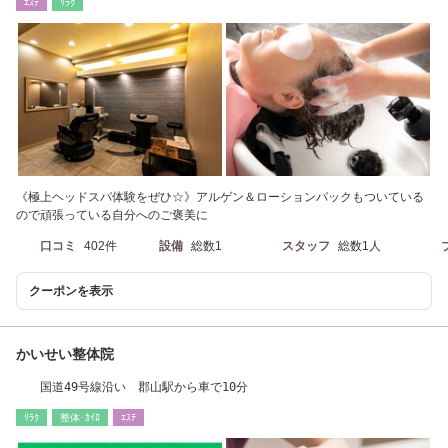
ｴｽﾃ
ﾘﾗｸ
《極上ヘッドスパ体験をぜひ☆》アルゲン＆ローションパックもついている
ので頑張っている自分へのご褒美に
口コミ
402件
設備
総数1
スタッフ
総数1人
クーポンを表示
かいせい整体院
国道49号線沿い 郡山駅から車で10分
ﾘﾗｸ
整体･ｶｲﾛ
ｴｽﾃ