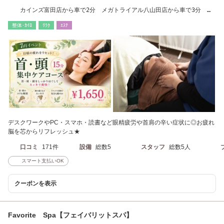
カインズ富田店から車で2分 メガトライアル八山田店から車で3分 富
田駅から徒歩10分
整体･ｶｲﾛ
ﾘﾗｸ
ｴｽﾃ
デスクワークやPC・スマホ・読書など眼精疲労や首肩の辛い症状に◎お疲れ
脳を芯からリフレッシュ★
口コミ
171件
設備
総数5
スタッフ
総数5人
スマート支払いOK
クーポンを表示
Favorite Spa【フェイバリットスパ】