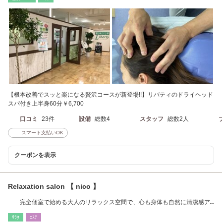
【根本改善でスッと楽になる贅沢コースが新登場!!】リバティのドライヘッド
スパ付き上半身60分￥6,700
口コミ
23件
設備
総数4
スタッフ
総数2人
スマート支払いOK
クーポンを表示
Relaxation salon 【 nico 】
完全個室で始める大人のリラックス空間で、心も身体も自然に清潔感ア
ップ
ﾘﾗｸ
ｴｽﾃ