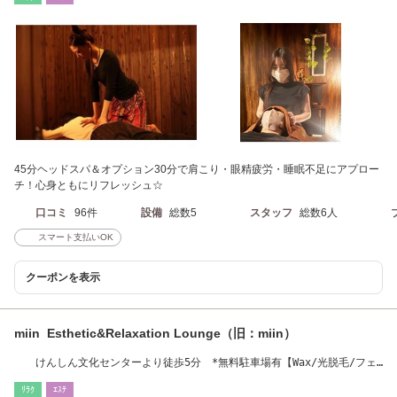
45分ヘッドスパ＆オプション30分で肩こり・眼精疲労・睡眠不足にアプロー
チ！心身ともにリフレッシュ☆
口コミ
96件
設備
総数5
スタッフ
総数6人
スマート支払いOK
クーポンを表示
miin Esthetic&Relaxation Lounge（旧：miin）
けんしん文化センターより徒歩5分 *無料駐車場有【Wax/光脱毛/フェ
イシャル/リラク】
ﾘﾗｸ
ｴｽﾃ