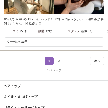
駅近だから通いやすい！極上ヘッドスパで日々の疲れをリセット♪眼精疲労解
消はもちろん、小顔効果も◎
口コミ
22件
設備
総数1
スタッフ
総数1人
クーポンを表示
1
2
次へ
1 / 2ページ
ヘアトップ
ネイル・まつげトップ
リラク・マッサージトップ