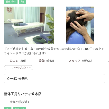
整体･ｶｲﾛ
ﾘﾗｸ
【スゴ腕施術】首・肩・頭の疲労改善や頭皮のお悩みに◎＋2400円で極上ド
ライヘッドスパが受けられます♪
口コミ
20件
設備
総数5
スタッフ
総数3人
スマート支払いOK
クーポンを表示
整体工房リバティ並木店
大島小学校近く