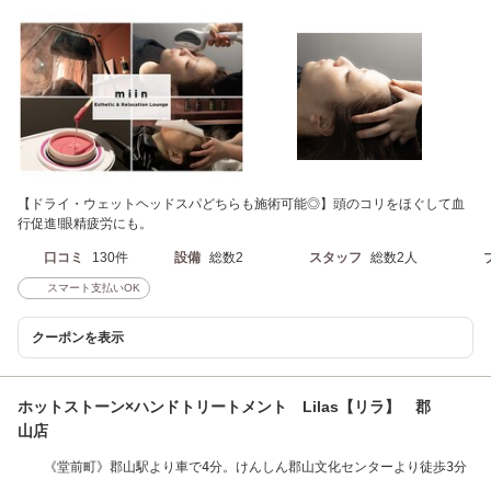
【ドライ・ウェットヘッドスパどちらも施術可能◎】頭のコリをほぐして血
行促進!眼精疲労にも。
口コミ
130件
設備
総数2
スタッフ
総数2人
スマート支払いOK
クーポンを表示
ホットストーン×ハンドトリートメント Lilas【リラ】 郡
山店
《堂前町》郡山駅より車で4分。けんしん郡山文化センターより徒歩3分