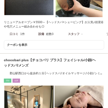
リニューアルオープン￥5500～【ヘッドスパ×シェービング】が人気♪頭浸浴
や毛穴メニュー組み合わせも◎
口コミ
1件
設備
総数3
スタッフ
-
クーポンを表示
chocobari plus【チョコバリ プラス】フェイシャル/小顔/ヘ
ッドスパ/メンズ
郡山駅西口から徒歩約１分[ヘッドスパ/オイルマッサージ/小顔/シミシ
ワ改善/エステ】
ﾘﾗｸ
ｴｽﾃ