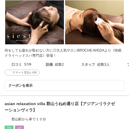
何をしても疲れが取れない方に◎大人気サロンBROCHE AVEDAより《快眠
ドライヘッドスパ専門店》登場！
口コミ
57件
設備
総数2
スタッフ
総数3人
スマート支払いOK
クーポンを表示
asian relaxation villa 郡山うねめ通り店【アジアンリラクゼ
ーションヴィラ】
郡山駅から車で１０分
ﾘﾗｸ
ｴｽﾃ