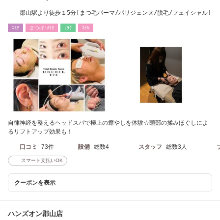
郡山駅より徒歩１5分[まつ毛パーマ/パリジェンヌ/脱毛/フェイシャル]
ｴｽﾃ
まつげ･ﾒｲｸ
ﾘﾗｸ
ﾈｲﾙ
自律神経を整えるヘッドスパで極上の癒やしを体験☆頭部の揉みほぐしによ
るリフトアップ効果も！
口コミ
73件
設備
総数4
スタッフ
総数3人
スマート支払いOK
クーポンを表示
ハンズオン郡山店