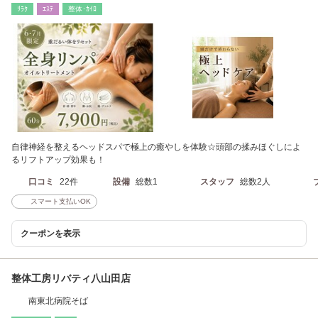
ﾘﾗｸ
ｴｽﾃ
整体･ｶｲﾛ
自律神経を整えるヘッドスパで極上の癒やしを体験☆頭部の揉みほぐしによ
るリフトアップ効果も！
口コミ
22件
設備
総数1
スタッフ
総数2人
スマート支払いOK
クーポンを表示
整体工房リバティ八山田店
南東北病院そば