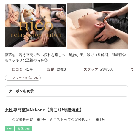
寝落ちに誘う空間で酷い疲れを癒しへ！絶妙な圧加減でコリ解消。眼精疲労
もスッキリな至福の時を◎
口コミ
41件
設備
総数3
スタッフ
総数5人
スマート支払いOK
クーポンを表示
女性専門整体Nekone【肩こり/骨盤矯正】
久留米郵便局 車2分 ミニストップ久留米店より 車1分
ﾘﾗｸ
整体･ｶｲﾛ