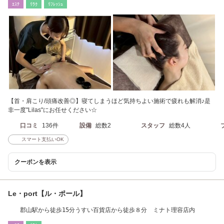
ｴｽﾃ
ﾘﾗｸ
ﾘﾌﾚｯｼｭ
【首・肩こり/頭痛改善◎】寝てしまうほど気持ちよい施術で疲れも解消♪是
非一度"Lilas"にお任せください☆
口コミ
136件
設備
総数2
スタッフ
総数4人
スマート支払いOK
クーポンを表示
Le・port【ル・ポール】
郡山駅から徒歩15分うすい百貨店から徒歩８分 ミナト理容店内