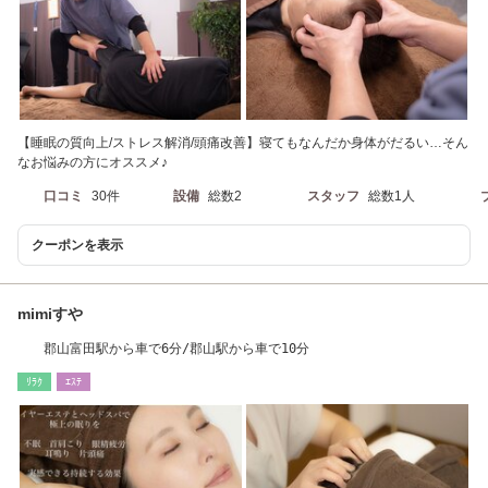
【睡眠の質向上/ストレス解消/頭痛改善】寝てもなんだか身体がだるい…そん
なお悩みの方にオススメ♪
口コミ
30件
設備
総数2
スタッフ
総数1人
クーポンを表示
mimiすや
郡山富田駅から車で6分/郡山駅から車で10分
ﾘﾗｸ
ｴｽﾃ