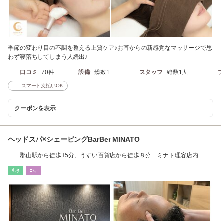
季節の変わり目の不調を整える上質ケア♪お耳からの新感覚なマッサージで思
わず寝落ちしてしまう人続出♪
口コミ
70件
設備
総数1
スタッフ
総数1人
スマート支払いOK
クーポンを表示
ヘッドスパ×シェービングBarBer MINATO
郡山駅から徒歩15分、うすい百貨店から徒歩８分 ミナト理容店内
ﾘﾗｸ
ｴｽﾃ