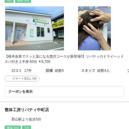
ﾘﾗｸ
整体･ｶｲﾛ
【根本改善でスッと楽になる贅沢コースが新登場!!】リバティのドライヘッド
スパ付き上半身 60分 ￥6,700
口コミ
17件
設備
総数5
スタッフ
総数4人
スマート支払いOK
クーポンを表示
整体工房リバティ中町店
郡山駅より徒歩5分
整体･ｶｲﾛ
ﾘﾗｸ