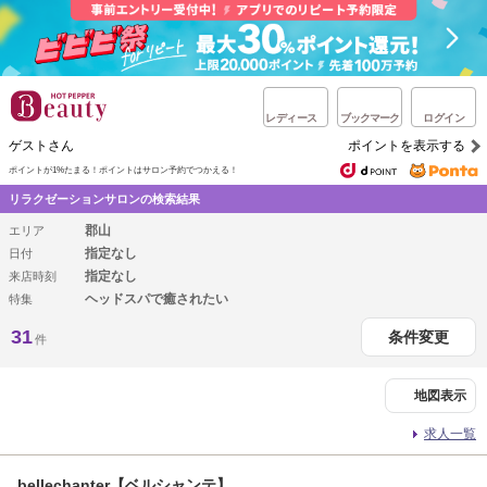
レディース
ブックマーク
ログイン
ゲストさん
ポイントを表示する
ポイントが1%たまる！
ポイントはサロン予約でつかえる！
リラクゼーションサロンの検索結果
郡山
エリア
指定なし
日付
指定なし
来店時刻
ヘッドスパで癒されたい
特集
31
条件変更
件
地図表示
求人一覧
bellechanter【ベルシャンテ】