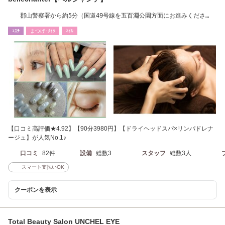
郡山警察署から約5分（国道49号線を五百淵公園方面にお進みくださ
い）TEL024-954-7655
ｴｽﾃ
まつげ･ﾒｲｸ
ﾈｲﾙ
【口コミ高評価★4.92】【90分3980円】【ドライヘッドスパ×リンパドレナ
ージュ】が人気No.1♪
口コミ
82件
設備
総数3
スタッフ
総数3人
スマート支払いOK
クーポンを表示
Total Beauty Salon UNCHEL EYE