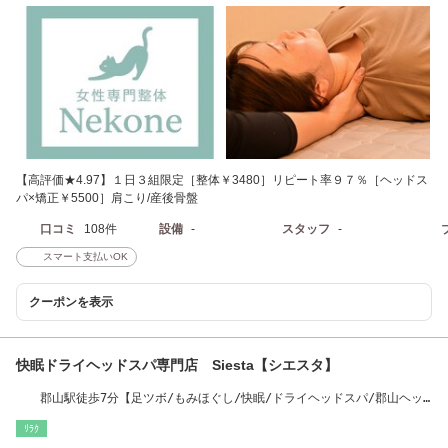
【高評価★4.97】１日３組限定［整体￥3480］リピート率９７％［ヘッドス
パ×矯正￥5500］肩こり/産後骨盤
口コミ
108件
設備
-
スタッフ
-
スマート支払いOK
クーポンを表示
快眠ドライヘッドスパ専門店 Siesta【シエスタ】
郡山駅徒歩7分【足ツボ/もみほぐし/快眠/ドライヘッドスパ/郡山ヘッ
ドスパ/筋膜】
ﾘﾗｸ