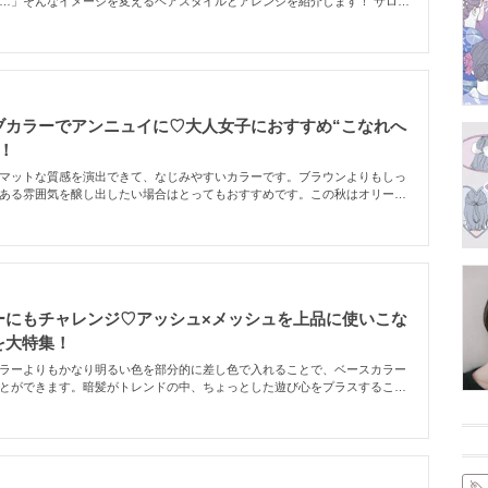
…」そんなイメージを変えるヘアスタイルとアレンジを紹介します！ サロン
下さい」だけじゃ、あなたのなりたいイメージは伝わってないかも……！
と違う」「なんだか幼くみえる」とならないように、自分のイメージにぴっ
つけてみて♡
ブカラーでアンニュイに♡大人女子におすすめ“こなれへ
！
マットな質感を演出できて、なじみやすいカラーです。ブラウンよりもしっ
ある雰囲気を醸し出したい場合はとってもおすすめです。この秋はオリーブ
アンニュイ女子に変身しちゃいましょう！
ーにもチャレンジ♡アッシュ×メッシュを上品に使いこな
を大特集！
ラーよりもかなり明るい色を部分的に差し色で入れることで、ベースカラー
とができます。暗髪がトレンドの中、ちょっとした遊び心をプラスすること
レを楽しむことも。素敵なスタイルをご紹介します。