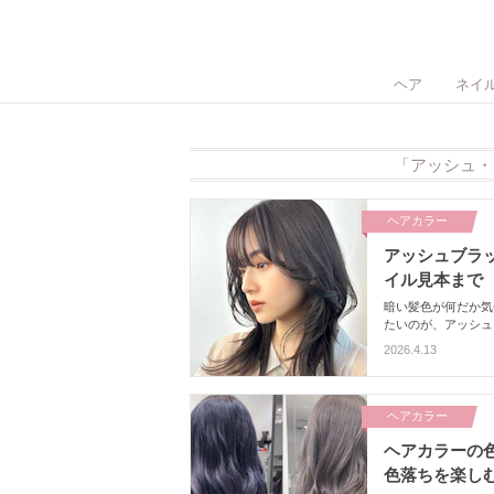
ヘア
ネイ
「アッシュ・
ヘアカラー
アッシュブラ
イル見本まで
暗い髪色が何だか気
たいのが、アッシュ
う基本からブリーチ
2026.4.13
ヘアカラー
ヘアカラーの
色落ちを楽し