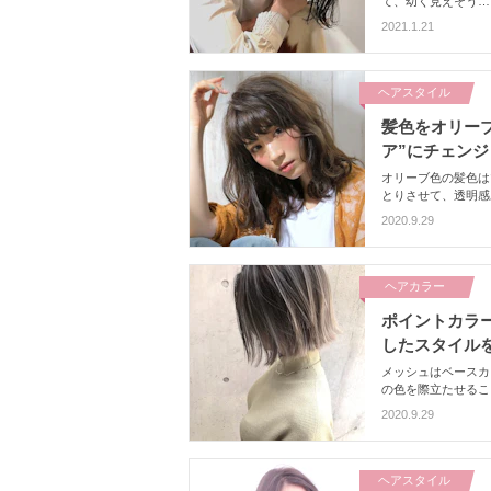
て、幼く見えそう…
で「黒髮ボブにして
2021.1.21
「イメージしてたの
たりな黒髮ボブを見
ヘアスタイル
髪色をオリー
ア”にチェンジ
オリーブ色の髪色は
とりさせて、透明感
の髪色で、ゆるふわ
2020.9.29
ヘアカラー
ポイントカラ
したスタイル
メッシュはベースカ
の色を際立たせるこ
で自分だけのオシャ
2020.9.29
ヘアスタイル