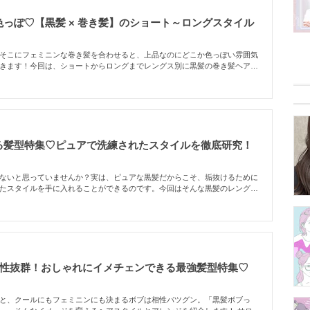
っぽ♡【黒髪 × 巻き髪】のショート～ロングスタイル
そこにフェミニンな巻き髪を合わせると、上品なのにどこか色っぽい雰囲気
きます！今回は、ショートからロングまでレングス別に黒髪の巻き髪ヘアを
れる髪型で周りと差をつけてみませんか？
る髪型特集♡ピュアで洗練されたスタイルを徹底研究！
ないと思っていませんか？実は、ピュアな黒髪だからこそ、垢抜けるために
たスタイルを手に入れることができるのです。今回はそんな黒髪のレングス
ル＆ヘアアレンジを大特集♡バイトや学校の規則に縛られて染められないん
て染めない"。黒髪おしゃれを楽しみましょう！
相性抜群！おしゃれにイメチェンできる最強髪型特集♡
と、クールにもフェミニンにも決まるボブは相性バツグン。「黒髪ボブっ