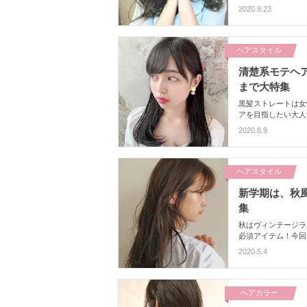
の髪なんて……と敬
2020.9.23
ヘアスタイル
清楚系モテヘ
まで大特集
黒髪ストレートは女
アを目指したい大人
ィアムもまとめまし
2020.8.9
参考にしてみてくだ
ヘアスタイル
新学期は、秋
集
秋はヴィンテージラ
必須アイテム！今回
介♡うるつやストレ
2020.5.4
プしてみませんか？
ヘアカラー