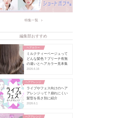
特集一覧
編集部おすすめ
ヘアカラー
ミルクティーベージュって
どんな髪色？ブリーチ有無
の違いとヘアカラー見本集
2026.6.16
ヘアアレンジ
ライブやフェス向けのヘア
アレンジって？崩れにくい
髪型を長さ別に紹介
2026.6.1
ヘアアレンジ