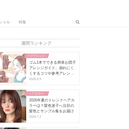
シャル
特集
週間ランキング
ヘアアレンジ
ゴム1本でできる簡単お団子
アレンジガイド。崩れにく
くするコツや参考アレンジ
も
2026.6.5
ヘアカラー
2026年夏のトレンドヘアカ
ラーは？髪色迷子へ注目の
髪色とサンプル集をお届け
2026.7.2