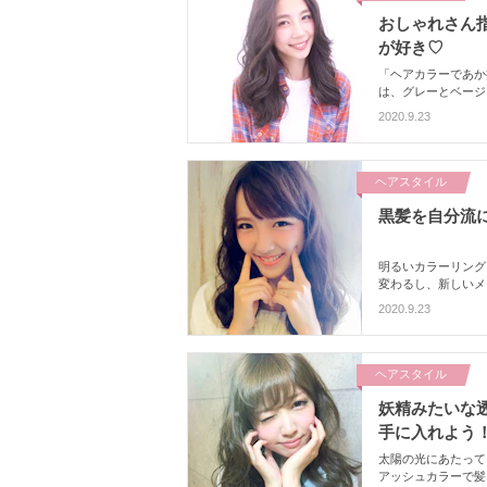
おしゃれさん指
が好き♡
「ヘアカラーであか
は、グレーとベージ
れます。おしゃれな
2020.9.23
ヘアスタイル
黒髪を自分流
明るいカラーリング
変わるし、新しいメ
色もコーディネート
2020.9.23
ヘアスタイル
妖精みたいな
手に入れよう
太陽の光にあたっ
アッシュカラーで髪