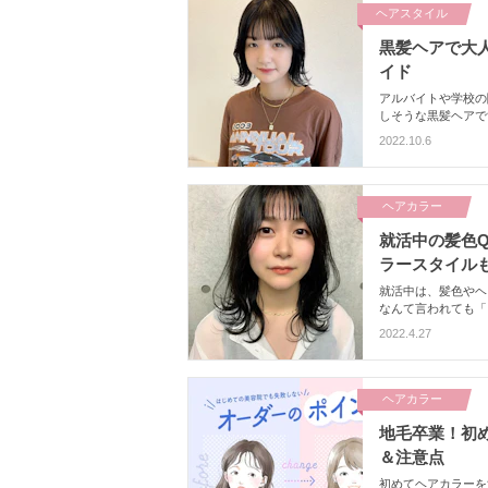
ヘアスタイル
黒髪ヘアで大人
イド
アルバイトや学校の
しそうな黒髪ヘアで
は黒髪ヘアのトレン
2022.10.6
これをすべてご紹介
ヘアカラー
就活中の髪色
ラースタイル
就活中は、髪色やヘ
なんて言われても「
てもいいの？」など
2022.4.27
す！
ヘアカラー
地毛卒業！初
＆注意点
初めてヘアカラーを