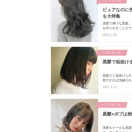
ヘアスタイル
ピュアなのに色
を大特集
清楚で儚げな黒髪。
を作り出すことがで
ご紹介。レディ感溢
2021.2.25
ヘアスタイル
黒髪で垢抜け
黒髪だと垢抜けられ
努力すれば洗練され
別垢抜けヘアスタイ
2021.2.12
じゃなくて、"あえ
ヘアスタイル
黒髮×ボブは
清楚＆クールな黒髪