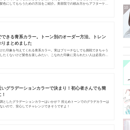
髪色にしてもらうための方法をご紹介。美容院での頼み方からアフターケア
10
徹底解説していきます！
でできる青系カラー。トーン別のオーダー方法、トレン
ぷりまとめました
けた印象を与えてくれる青系カラー。実はブリーチなしでも挑戦できちゃう
したくないけど髪色を楽しみたい、こなれた印象に見られたい人は必見の青
トレンド色をトーン別にご紹介するので自分にぴったりな青系カラーを探し
近いグラデーションカラーで決まり！初心者さんでも簡
に！
調としたグラデーションカラーはいかが？ 控えめトーンでのグラデカラーは
ないので、安心してチャレンジできそうですよ！