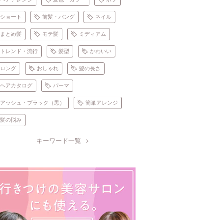
ショート
前髪・バング
ネイル
まとめ髪
モテ髪
ミディアム
トレンド・流行
髪型
かわいい
ロング
おしゃれ
髪の長さ
ヘアカタログ
パーマ
アッシュ・ブラック（黒）
簡単アレンジ
髪の悩み
キーワード一覧