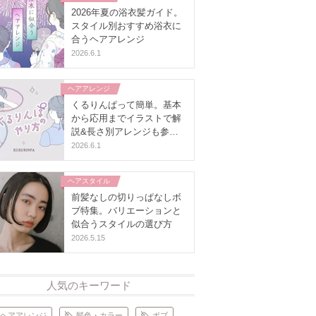
2026年夏の浴衣髪ガイド。
スタイル別おすすめ浴衣に
合うヘアアレンジ
2026.6.1
ヘアアレンジ
くるりんぱって簡単。基本
から応用までイラストで解
説&長さ別アレンジも参考
に
2026.6.1
ヘアスタイル
前髪なしの切りっぱなしボ
ブ特集。バリエーションと
似合うスタイルの選び方
2026.5.15
人気のキーワード
ヘアアレンジ
髪色・カラー
ボブ