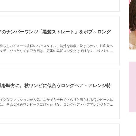
遠していた人にこそ、ミントアッシュのヘアカラーをおすすめします。
アのナンバーワン♡「黒髪ストレート」をボブ～ロング
性らしいイメージ抜群のヘアスタイル。清楚な印象に決まるので、好印象ヘ
女子にぴったりです♡今回は、定番の黒髪ロングだけではなく、ボブやミデ
た。顔型別に小顔見せする黒髪ストレートスタイルもご紹介するので、ぜひ
さい！
風を味方に。秋ワンピに似合うロングヘア・アレンジ特
イクなファッションが人気。なかでも一枚でさらりと着られるワンピースは
は、そんな秋色ワンピースにぴったりな、ロングヘア・ヘアアレンジをご紹
ートから簡単にできるヘアアレンジまで……髪型で、可愛いをグレードアッ