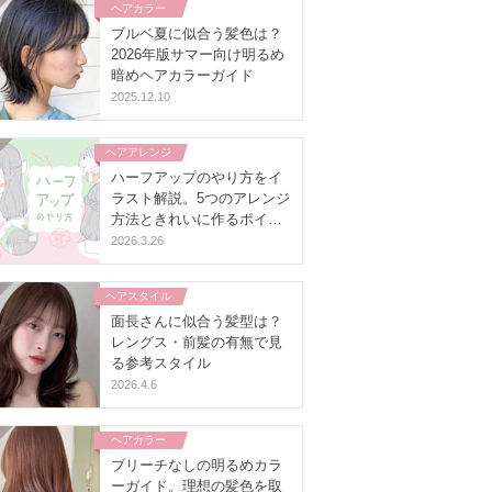
ヘアカラー
ブルベ夏に似合う髪色は？
2026年版サマー向け明るめ
暗めヘアカラーガイド
2025.12.10
ヘアアレンジ
ハーフアップのやり方をイ
ラスト解説。5つのアレンジ
方法ときれいに作るポイン
ト
2026.3.26
ヘアスタイル
面長さんに似合う髪型は？
レングス・前髪の有無で見
る参考スタイル
2026.4.6
ヘアカラー
ブリーチなしの明るめカラ
ーガイド。理想の髪色を取