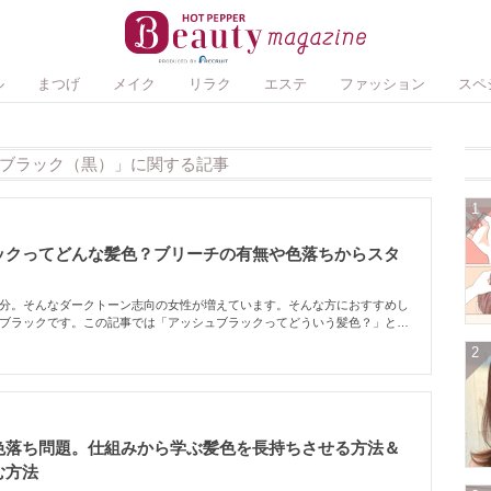
ル
まつげ
メイク
リラク
エステ
ファッション
スペ
ブラック（黒）」に関する記事
1
ックってどんな髪色？ブリーチの有無や色落ちからスタ
分。そんなダークトーン志向の女性が増えています。そんな方におすすめし
ブラックです。この記事では「アッシュブラックってどういう髪色？」とい
ありとなしの違いや色落ち、そして髪色のサンプル集までをお届けします。
2
色落ち問題。仕組みから学ぶ髪色を長持ちさせる方法＆
む方法