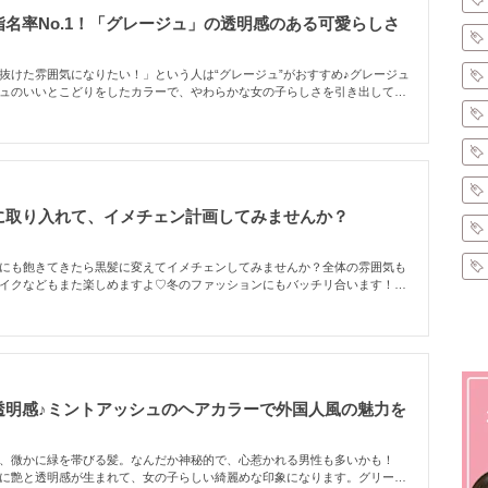
名率No.1！「グレージュ」の透明感のある可愛らしさ
抜けた雰囲気になりたい！」という人は“グレージュ”がおすすめ♪グレージュ
ュのいいとこどりをしたカラーで、やわらかな女の子らしさを引き出してく
グレージュをまとめてみました！
に取り入れて、イメチェン計画してみませんか？
にも飽きてきたら黒髪に変えてイメチェンしてみませんか？全体の雰囲気も
イクなどもまた楽しめますよ♡冬のファッションにもバッチリ合います！髪
していきましょう♡ショートからロングまで16のスタイルをご紹介します♡
透明感♪ミントアッシュのヘアカラーで外国人風の魅力を
！
て、微かに緑を帯びる髪。なんだか神秘的で、心惹かれる男性も多いかも！
に艶と透明感が生まれて、女の子らしい綺麗めな印象になります。グリーン