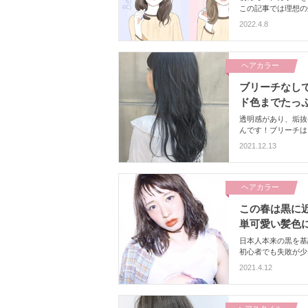
この記事では理想の
のことまで、疑問を
2022.4.8
ヘアカラー
ブリーチなし
ド色までたっ
透明感があり、垢抜
んです！ブリーチは
系カラーを大特集。
2021.12.13
てみて♡
ヘアカラー
この春は黒に
単可愛い髪色
日本人本来の黒を基
初心者でも失敗が少
2021.4.12