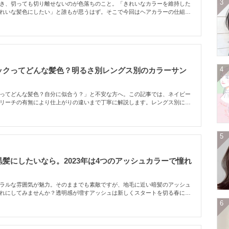
3
き、切っても切り離せないのが色落ちのこと。「きれいなカラーを維持した
れいな髪色にしたい」と誰もが思うはず。そこで今回はヘアカラーの仕組み
せる方法を解説！色落ちまで楽しめるカラーもご紹介していくので、次の髪
くださいね。
4
ックってどんな髪色？明るさ別レングス別のカラーサン
ってどんな髪色？自分に似合う？」と不安な方へ。この記事では、ネイビー
リーチの有無により仕上がりの違いまで丁寧に解説します。レングス別にカ
介するので、きっとあなたに似合うスタイルが見つかりますよ！ネイビーブ
と考える方は必見の内容です。
5
髪にしたいなら。2023年は4つのアッシュカラーで憧れ
ラルな雰囲気が魅力。そのままでも素敵ですが、地毛に近い暗髪のアッシュ
れにしてみませんか？透明感が増すアッシュは新しくスタートを切る春にぴ
この春おすすめしたい4つのアッシュカラーを紹介します！
6