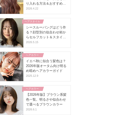
り入れる方法＆おすすめカ
ラーリスト
2026.4.22
ヘアスタイル
シースルーバングはどう作
る？顔型別の似合わせ術か
らセルフカット＆スタイリ
ングまで
2026.5.15
ヘアカラー
イエベ秋に似合う髪色は？
2026年版オータム向け明る
め暗めヘアカラーガイド
2025.12.9
ヘアカラー
【2026年版】ブラウン系髪
色一覧。明るさや似合わせ
で選べるブラウンカラー
2026.6.1