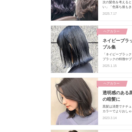
次の髪色を考えると
い」「色落ち後もき
から髪色を長持ちさ
2025.7.17
色選びの参考にして
ヘアカラー
ネイビーブラ
プル集
「ネイビーブラック
ブラックの特徴やブ
ラーサンプルもご紹
2025.1.15
ラックにしてみたい
ヘアカラー
透明感のある黒
の暗髪に
黒髪は清楚でナチュ
カラーでよりおしゃ
ったり。当記事では
2023.3.14