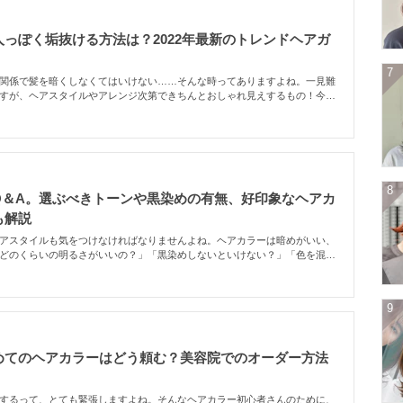
っぽく垢抜ける方法は？2022年最新のトレンドヘアガ
7
関係で髪を暗くしなくてはいけない……そんな時ってありますよね。一見難
すが、ヘアスタイルやアレンジ次第できちんとおしゃれ見えするもの！今回
ドな髪型から前髪ありなし、パーマやストレート、簡単アレンジまで、あれ
します！
8
Q＆A。選ぶべきトーンや黒染めの有無、好印象なヘアカ
も解説
アスタイルも気をつけなければなりませんよね。ヘアカラーは暗めがいい、
どのくらいの明るさがいいの？」「黒染めしないといけない？」「色を混ぜ
など疑問も多いはず。そこで今回はそんな疑問をQ&A方式で解説していきま
9
めてのヘアカラーはどう頼む？美容院でのオーダー方法
するって、とても緊張しますよね。そんなヘアカラー初心者さんのために、