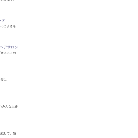
ヘア
かっこよさを
・ヘアサロン
がオススメの
ヤ髪に
♪みんな大好
挑戦して、魅