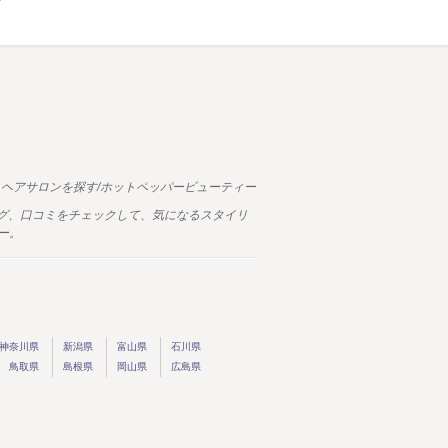
ヘアサロンを探す/ホットペッパービューティー
ログ、口コミをチェックして、気になるスタイリ
ー。
神奈川県
新潟県
富山県
石川県
鳥取県
島根県
岡山県
広島県