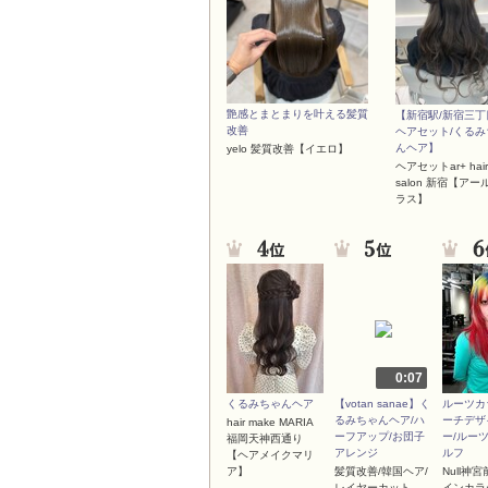
艶感とまとまりを叶える髪質
【新宿駅/新宿三丁
改善
ヘアセット/くるみ
んヘア】
yelo 髪質改善【イエロ】
ヘアセットar+ hair
salon 新宿【アー
ラス】
0:07
くるみちゃんヘア
【votan sanae】く
ルーツカ
るみちゃんヘア/ハ
ーチデザ
hair make MARIA
ーフアップ/お団子
ー/ルー
福岡天神西通り
アレンジ
ルフ
【ヘアメイクマリ
ア】
髪質改善/韓国ヘア/
Null神
レイヤーカット
インカラ