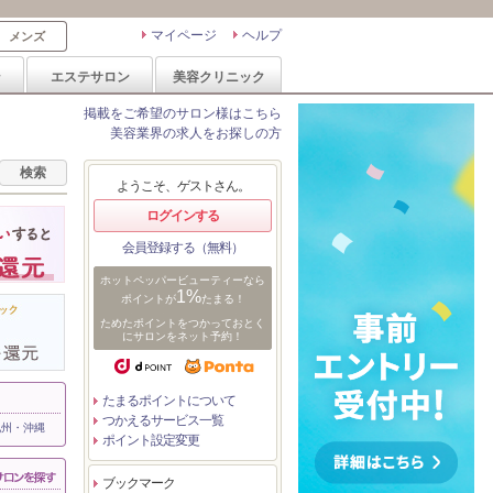
マイページ
ヘルプ
メンズ
ン
エステサロン
美容クリニック
掲載をご希望のサロン様はこちら
美容業界の求人をお探しの方
ようこそ、ゲストさん。
ログインする
会員登録する（無料）
ホットペッパービューティーなら
1%
ポイントが
たまる！
ためたポイントをつかっておとく
にサロンをネット予約！
たまるポイントについて
つかえるサービス一覧
九州・沖縄
ポイント設定変更
ブックマーク