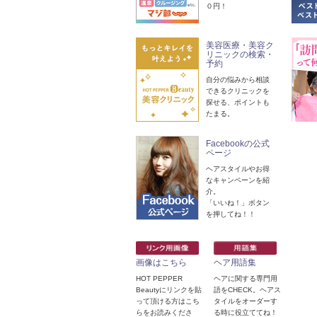
０円！
美容医療・美容ク
リニックの検索・
予約
自分の悩みから相談
できるクリニックを
探せる、ポイントも
たまる。
Facebookの公式
ページ
ヘアスタイルやお得
なキャンペーンを紹
介。
「いいね！」ボタン
を押してね！！
画像はこちら
ヘア用語集
HOT PEPPER
ヘアに関する専門用
Beautyにリンクを貼
語をCHECK。ヘアス
って頂ける方はこち
タイルをオーダーす
らをお読みくださ
る時に役立ててね！