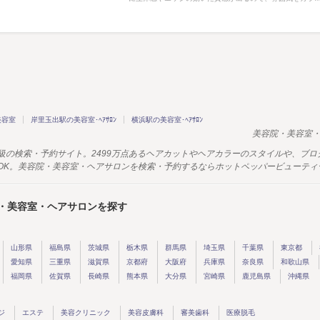
美容室
岸里玉出駅の美容室･ﾍｱｻﾛﾝ
横浜駅の美容室･ﾍｱｻﾛﾝ
美容院・美容室・
級の検索・予約サイト。2499万点あるヘアカットやヘアカラーのスタイルや、ブ
OK。美容院・美容室・ヘアサロンを検索・予約するならホットペッパービューティ
・美容室・ヘアサロンを探す
山形県
福島県
茨城県
栃木県
群馬県
埼玉県
千葉県
東京都
愛知県
三重県
滋賀県
京都府
大阪府
兵庫県
奈良県
和歌山県
福岡県
佐賀県
長崎県
熊本県
大分県
宮崎県
鹿児島県
沖縄県
ジ
エステ
美容クリニック
美容皮膚科
審美歯科
医療脱毛