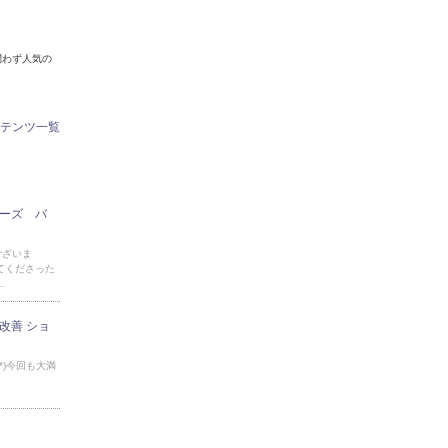
問わず人気の
テンツ一覧
ミューズ バ
ございま
てくださった
…
髪質改善 ショ
*)今回も大満