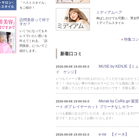
「ベストスタイル」
をご紹介！
ミディアムヘア
伸ばしかけでも可愛い、男女
訪問美容って何で
ミディアムスタイル
すか？
いくつになってもキ
レイでいたい思いを
特集コン
叶えてくれる、「訪
問美容」についてご
紹介します。
新着口コミ
MUSE by KENJE【
2026-08-08 19:00:05.0
イ ケンジ】
いつもイメージ通りの仕上がりにしてくださりありがとう
す！！ 分からない事や今後のカラーについても相談に乗っ
り、提案してくださりとてもありがたいです！ 今後も通い
Merak by CoRe.gn 
2026-08-08 19:00:04.0
ート ボブ レイヤーカット ブリーチなしカラー
いつも素敵に仕上げていただき、ありがとうございます(*^^
足です！またよろしくお願いいたします♪
e-ne 【イーネ】
2026-08-08 19:00:02.0