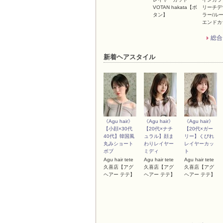
VOTAN hakata【ボ
リーチデ
タン】
ラー/ル
エンドカ
総合
新着ヘアスタイル
《Agu hair》
《Agu hair》
《Agu hair》
【小顔×30代
【20代×ナチ
【20代×ガー
40代】韓国風
ュラル】顔ま
リー】くびれ
丸みショート
わりレイヤー
レイヤーカッ
ボブ
ミディ
ト
Agu hair tete
Agu hair tete
Agu hair tete
久喜店【アグ
久喜店【アグ
久喜店【アグ
ヘアー テテ】
ヘアー テテ】
ヘアー テテ】