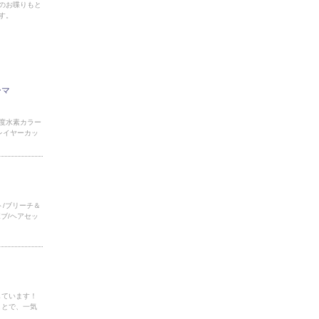
中のお喋りもと
す。
ーマ
濃度水素カラー
レイヤーカッ
ト/ブリーチ＆
ブ/ヘアセッ
しています！
ことで、一気
…