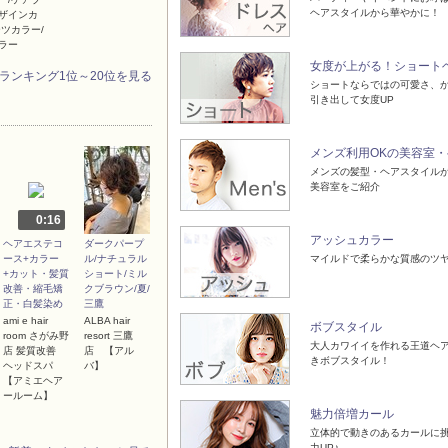
ヘアスタイルから華やかに！
ザインカ
ーツカラー/
ラー
女度が上がる！ショート
ランキング1位～20位を見る
ショートならではの可愛さ、
引き出して女度UP
メンズ利用OKの美容室
メンズの髪型・ヘアスタイル
美容室をご紹介
0:16
アッシュカラー
ヘアエステコ
ダークパープ
ース+カラー
ル/ナチュラル
マイルドで柔らかな質感のツ
+カット・髪質
ショート/ミル
改善・縮毛矯
クブラウン/夏/
正・白髪染め
三鷹
ami e hair
ALBA hair
ボブスタイル
room さがみ野
resort 三鷹
大人カワイイを作れる王道ヘア
店 髪質改善
店 【アル
きボブスタイル！
ヘッドスパ
バ】
【アミエヘア
ールーム】
魅力倍増カール
立体的で動きのあるカールに
力UP♪