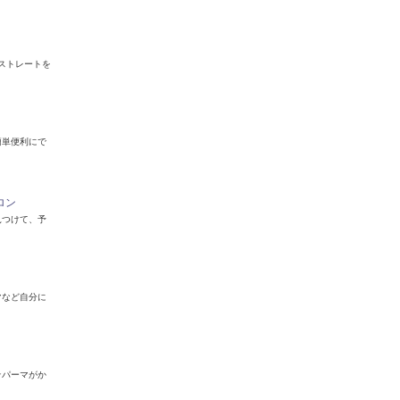
ストレートを
簡単便利にで
ロン
見つけて、予
マなど自分に
★パーマがか