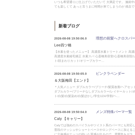
いつも希望通りに仕上げていただいて 大満足です。 施術
ても楽しくて あっと言うまに時間が来てしまうのが 残念で
新着ブログ
理想の前髪へクロスパ
2026-08-08 19:50:06.0
Lee四ツ橋
【水素を使ったメニュー】 高濃度水素トリートメント 高
高濃度水素縮毛矯正 水素スパ 心斎橋美容室/心斎橋美容院/
ト/顔まわりカット/オリーブカラー…
ピンクラベンダー
2026-08-08 19:50:05.0
＆大阪梅田【エンド】
＊人気メニュー ダブルカラー/ブリーチ/髪質改善/ヘアセッ
ダブルカラー/ブリーチなしダブルカラー/レイヤーカット/ボ
ト/白髪/白髪染め/白髪ぼかし/学生U24/学割/ヘ…
メンズ特殊パーマ一覧
2026-08-08 19:50:04.0
Caly 【キャリー】
Calyでは強めのスパイラルやツイスト系のパーマにも対応
普段のマッシュやショートベースやロングベースに加える
に立体感やエッジの効いた質感が出るので、雰囲気をガラ