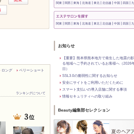
関東
関西
東海
北海道
東北
北信越
中国
四国
関東
関西
東海
北海道
東北
北信越
中国
四国
お知らせ
【重要】熊本県熊本地方で発生した地震の影
る地域へご予約されているお客様へ（2026年
日）
ロング
ベリーショート
SSL3.0の脆弱性に関するお知らせ
安全にサイトをご利用いただくために
スマート支払いの導入店舗に関する事項
ランキングについて
情報セキュリティへの取り組み
Beauty編集部セレクション