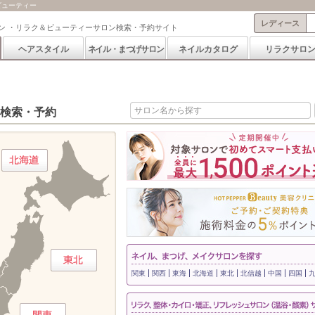
ビューティー
レディース
ン ・リラク＆ビューティーサロン検索・予約サイト
ヘアスタイル
ネイル・まつげサロン
ネイルカタログ
リラクサロ
検索・予約
関東
関西
東海
北海道
東北
北信越
中国
四国