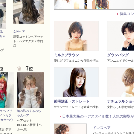
特集コン
目/
女神ヘア
ちゃ
新宿コットンヘアセッ
ト・ヘアエクステ専門
店
ルプ
ミルクブラウン
ダウンバング
優しげでフェミニンな印象を演出
アンニュイでクール
縮毛矯正・ストレート
ナチュラルショ
サラツヤストレートは永遠の憧れ
女性らしい抜け感が
ラー/ブリ
編み込みくるみち
インカラ
ゃんヘア
日本最大級のヘアスタイル数！人気の髪型が
ツカラー/ウ
ヘアセット
BELUGA新宿【ベ
ドレスヘア
宮前店 デザ
ルーガ】
パーティーやイベントにお呼
ー/ケアブ