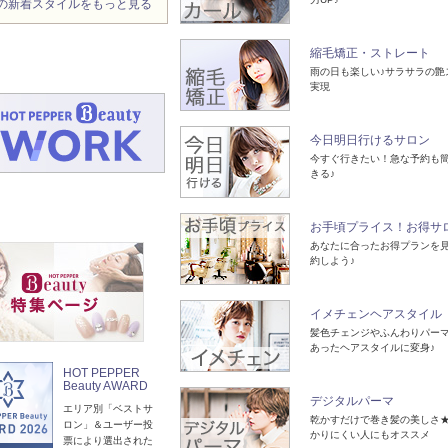
の新着スタイルをもっと見る
縮毛矯正・ストレート
雨の日も楽しい♪サラサラの艶
実現
今日明日行けるサロン
今すぐ行きたい！急な予約も
きる♪
お手頃プライス！お得サ
あなたに合ったお得プランを
約しよう♪
イメチェンヘアスタイル
髪色チェンジやふんわりパー
あったヘアスタイルに変身♪
HOT PEPPER
Beauty AWARD
デジタルパーマ
エリア別「ベストサ
乾かすだけで巻き髪の美しさ
ロン」＆ユーザー投
かりにくい人にもオススメ
票により選出された