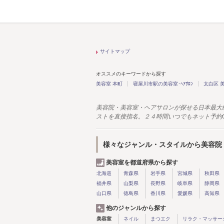
サイトマップ
オススメのキーワードから探す
美容室 本町
寝屋川市駅の美容室･ﾍｱｻﾛﾝ
太白区 
美容院・美容室・ヘアサロンが探せる日本最大
ストを直接指名。２４時間いつでもネット予約
様々なジャンル・スタイルから美容院
美容室を都道府県から探す
北海道
青森県
岩手県
宮城県
秋田県
福井県
山梨県
長野県
岐阜県
静岡県
山口県
徳島県
香川県
愛媛県
高知県
他のジャンルから探す
美容室
ネイル
まつエク
リラク・マッサー