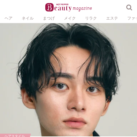
ヘア
ネイル
まつげ
メイク
リラク
エステ
ファ
ヘアスタイル