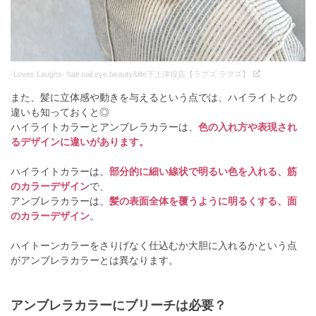
-Loves Laughs- hair.nail.eye.beauty&life下上津役店【ラブズ ラフズ】
また、髪に立体感や動きを与えるという点では、ハイライトとの
違いも知っておくと◎
ハイライトカラーとアンブレラカラーは、
色の入れ方や表現され
るデザインに違いがあります。
ハイライトカラーは、
部分的に細い線状で明るい色を入れる、筋
のカラーデザイン
で、
アンブレラカラーは、
髪の表面全体を覆うように明るくする、面
のカラーデザイン
。
ハイトーンカラーをさりげなく仕込むか大胆に入れるかという点
がアンブレラカラーとは異なります。
アンブレラカラーにブリーチは必要？