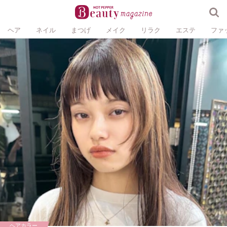
ヘア
ネイル
まつげ
メイク
リラク
エステ
ファ
ヘアカラー