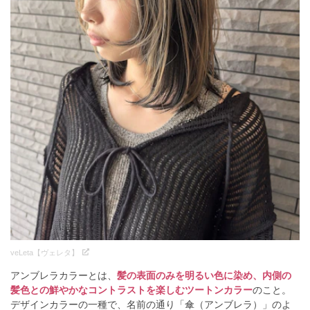
veLeta【ヴェレタ】
アンブレラカラーとは、
髪の表面のみを明るい色に染め、内側の
髪色との鮮やかなコントラストを楽しむツートンカラー
のこと。
デザインカラーの一種で、名前の通り「傘（アンブレラ）」のよ