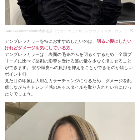
SAKURA omotesando 表参道店 【サクラ オモテサンドウ ボブ インナーカラー】
アンブレラカラーを特におすすめしたいのは、
明るい髪にしたい
けれどダメージを気にしている方。
アンブレラカラーは、表面の毛束のみを明るくするため、全頭ブ
リーチに比べて薬剤の影響を受ける髪の量を少なく済ませること
ができます。 髪や頭皮への負担を抑えることができるのが嬉しい
ポイント◎
見た目の印象は大胆なカラーチェンジになるため、ダメージを配
慮しながらもトレンド感のあるスタイルを取り入れたい方にぴっ
たりでしょう。