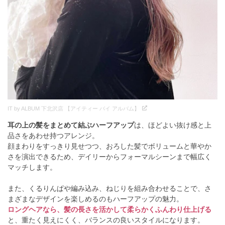
IT by ALBUM 下北沢店 【アイティー バイ アルバム】
耳の上の髪をまとめて結ぶハーフアップ
は、ほどよい抜け感と上
品さをあわせ持つアレンジ。
顔まわりをすっきり見せつつ、おろした髪でボリュームと華やか
さを演出できるため、デイリーからフォーマルシーンまで幅広く
マッチします。
また、くるりんぱや編み込み、ねじりを組み合わせることで、さ
まざまなデザインを楽しめるのもハーフアップの魅力。
ロングヘアなら、髪の長さを活かして柔らかくふんわり仕上げる
と、重たく見えにくく、バランスの良いスタイルになります。