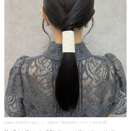
Maison de MUNi 小顔カット［韓国/ボブ/髪質改善/レイヤー］恵比寿