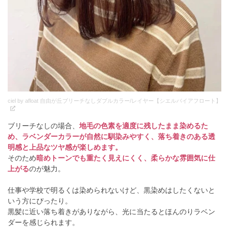
ciel by afloat 自由が丘ブリーチなしダブルカラー/レイヤー【シエルバイアフロート】
ブリーチなしの場合、
地毛の色素を適度に残したまま染めるた
め、ラベンダーカラーが自然に馴染みやすく、落ち着きのある透
明感と上品なツヤ感が楽しめます。
そのため
暗めトーンでも重たく見えにくく、柔らかな雰囲気に仕
上がる
のが魅力。
仕事や学校で明るくは染められないけど、黒染めはしたくないと
いう方にぴったり。
黒髪に近い落ち着きがありながら、光に当たるとほんのりラベン
ダーを感じられます。