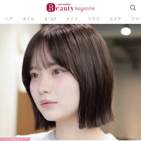
ヘア
ネイル
まつげ
メイク
リラク
エステ
ファ
ヘアカラー