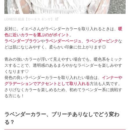
LONESS 銀座【ローネス ギンザ】
反対に、イエベさんがラベンダーカラーを取り入れるときは、
暖
色に近いカラーを選ぶのがポイント
。
ラベンダーブラウン
や
ラベンダーベージュ
、
ラベンダーピンク
な
どは肌になじみやすく、柔らかい印象に仕上がります◎
青みの強いカラーが浮いて見えやすい場合でも、暖色系をミック
スすることで、透明感のあるまろやかなラベンダーを楽しみやす
くなります♡
発色の良いラベンダーカラーを取り入れたい場合は、
インナーや
グラデーションでアクセントとして取り入れる
方法も人気です。
さりげなくカラーを楽しめるため、初めてラベンダー系に挑戦す
る方にも！
ラベンダーカラー、ブリーチありなしでどう変わ
る？