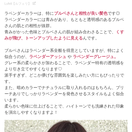
Lufeli【ルフェリ】
ラベンダーカラーは、特に
ブルベさんと相性が良い髪色
です◎
ラベンダーカラーには青みがあり、もともと透明感のあるブルベ
さんの肌との相性が抜群。
青みがかった色味とブルベさんの肌が組み合わさることで、
くす
みが飛び、トーンアップしたように見える
んです。
ブルベさんはラベンダー系全般を得意としていますが、特によく
似合うのが、
ラベンダーアッシュ
や
ラベンダーグレージュ。
グレー系の柔らかさが加わることで、ラベンダー特有の透明感を
より引き立てやすくなります♡
派手すぎず、どこか儚げな雰囲気を楽しみたい方にもぴったりで
す。
また、暗めカラーでナチュラルに取り入れるのはもちろん、ブリ
ーチありでしっかりラベンダーを発色させるスタイルもよく似合
います。
柔らかい色味に仕上げることで、ハイトーンでも洗練された印象
を演出しやすくなりますよ！