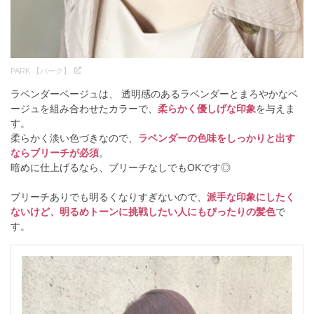
PARK 【パーク】
ラベンダーベージュは、 透明感のあるラベンダーとまろやかなベ
ージュを組み合わせたカラーで、
柔らかく優しげな印象
を与えま
す。
柔らかく淡い色づきなので、
ラベンダーの色味をしっかりと出す
ならブリーチが必須
。
暗めに仕上げるなら、ブリーチなしでもOKです◎
ブリーチありでも明るくなりすぎないので、
派手な印象にしたく
ないけど、明るめトーンに挑戦したい人にもぴったりの髪色
で
す。