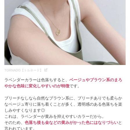
TORNADO【トルネード】
ラベンダーカラーは色落ちすると、
ベージュやブラウン系のまろ
やかな色味に変化しやすいのが特徴
です。
ブリーチなしなら自然なブラウン系に、ブリーチありでも柔らか
なベージュ寄りに落ち着くことが多く、透明感のある色落ちを楽
しみやすくなります◎
これは、ラベンダーが黄みを抑えやすいカラーだから。
そのため、
色落ち後も金などの黄みがかった色にはなりづらい
と
言われています。